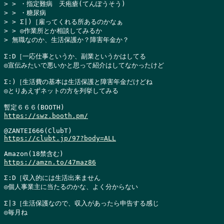
> > ・指定難病　天疱瘡(てんぽうそう)

> > ・糖尿病

> > Σ|)［雇ってくれる所あるのかなぁ

> > ◎作業所とか相談してみるか

> 無職なのか、生活保護か？障害年金か？
Σ:D［一応仕事というか、副業というかはしてる

◎宣伝みたいで悪いかと思って紹介はしてなかったけど

Σ:)［生活費の基本は生活保護と障害年金だけどね

◎とりあえずネットの方を列挙してみる

https://swz.booth.pm/
https://clubt.jp/97?body=ALL
https://amzn.to/47maz86
Σ:D［収入的には生活出来ません

◎個人事業主に当たるのかな、よく分からない

Σ|3［生活保護なので、収入があったら申告する感じ

◎毎月ね
