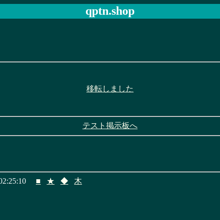
qptn.shop
移転しました
テスト掲示板へ
2:25:10
■
★
◆
木