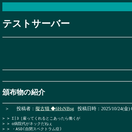
テストサーバー
頒布物の紹介
＞
投稿者：
擬古猫
◆6HsNBsg
投稿日時：2025/10/24(金) 0
> > Σ|3［雇ってくれるとこあったら働くが

> > ◎病院代がネックだねぇ

> > ・ASD(自閉スペクトラム症)
