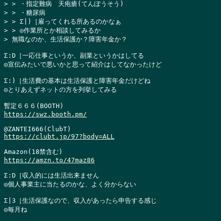
> > ・指定難病　天疱瘡(てんぽうそう)

> > ・糖尿病

> > Σ|)［雇ってくれる所あるのかなぁ

> > ◎作業所とか相談してみるか

> 無職なのか、生活保護か？障害年金か？
Σ:D［一応仕事というか、副業というかはしてる

◎宣伝みたいで悪いかと思って紹介はしてなかったけど

Σ:)［生活費の基本は生活保護と障害年金だけどね

◎とりあえずネットの方を列挙してみる

https://swz.booth.pm/
https://clubt.jp/97?body=ALL
https://amzn.to/47maz86
Σ:D［収入的には生活出来ません

◎個人事業主に当たるのかな、よく分からない

Σ|3［生活保護なので、収入があったら申告する感じ

◎毎月ね
