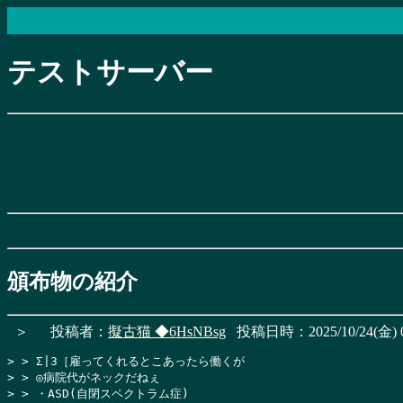
テストサーバー
頒布物の紹介
＞
投稿者：
擬古猫
◆6HsNBsg
投稿日時：2025/10/24(金) 0
> > Σ|3［雇ってくれるとこあったら働くが

> > ◎病院代がネックだねぇ

> > ・ASD(自閉スペクトラム症)
