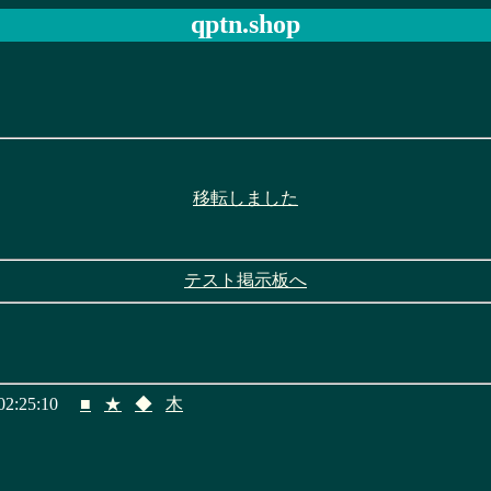
qptn.shop
移転しました
テスト掲示板へ
2:25:10
■
★
◆
木