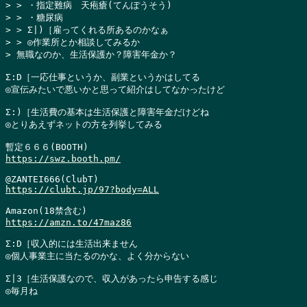
> > ・指定難病　天疱瘡(てんぽうそう)

> > ・糖尿病

> > Σ|)［雇ってくれる所あるのかなぁ

> > ◎作業所とか相談してみるか

> 無職なのか、生活保護か？障害年金か？
Σ:D［一応仕事というか、副業というかはしてる

◎宣伝みたいで悪いかと思って紹介はしてなかったけど

Σ:)［生活費の基本は生活保護と障害年金だけどね

◎とりあえずネットの方を列挙してみる

https://swz.booth.pm/
https://clubt.jp/97?body=ALL
https://amzn.to/47maz86
Σ:D［収入的には生活出来ません

◎個人事業主に当たるのかな、よく分からない

Σ|3［生活保護なので、収入があったら申告する感じ

◎毎月ね
