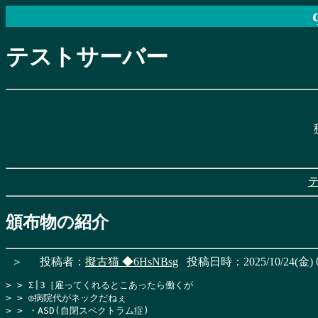
テストサーバー
頒布物の紹介
＞
投稿者：
擬古猫
◆6HsNBsg
投稿日時：2025/10/24(金) 0
> > Σ|3［雇ってくれるとこあったら働くが

> > ◎病院代がネックだねぇ

> > ・ASD(自閉スペクトラム症)
