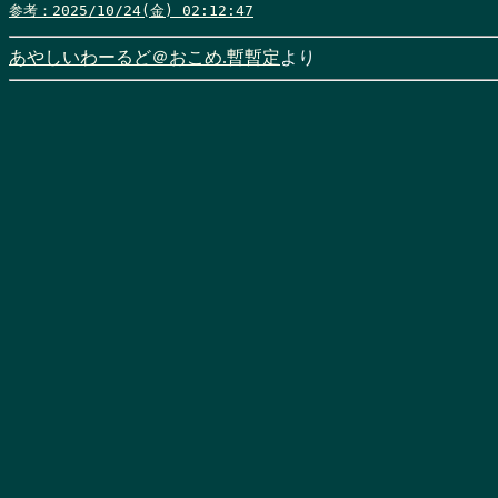
参考：2025/10/24(金) 02:12:47
あやしいわーるど＠おこめ.暫暫定
より