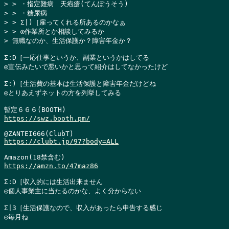
> > ・指定難病　天疱瘡(てんぽうそう)

> > ・糖尿病

> > Σ|)［雇ってくれる所あるのかなぁ

> > ◎作業所とか相談してみるか

> 無職なのか、生活保護か？障害年金か？
Σ:D［一応仕事というか、副業というかはしてる

◎宣伝みたいで悪いかと思って紹介はしてなかったけど

Σ:)［生活費の基本は生活保護と障害年金だけどね

◎とりあえずネットの方を列挙してみる

https://swz.booth.pm/
https://clubt.jp/97?body=ALL
https://amzn.to/47maz86
Σ:D［収入的には生活出来ません

◎個人事業主に当たるのかな、よく分からない

Σ|3［生活保護なので、収入があったら申告する感じ

◎毎月ね
