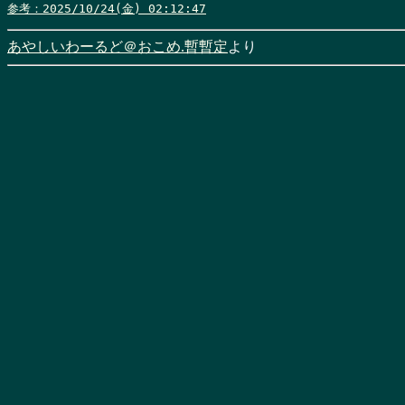
参考：2025/10/24(金) 02:12:47
あやしいわーるど＠おこめ.暫暫定
より