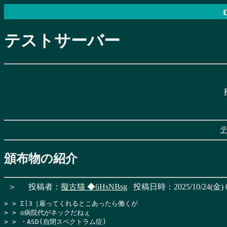
テストサーバー
頒布物の紹介
＞
投稿者：
擬古猫
◆6HsNBsg
投稿日時：2025/10/24(金) 0
> > Σ|3［雇ってくれるとこあったら働くが

> > ◎病院代がネックだねぇ

> > ・ASD(自閉スペクトラム症)
