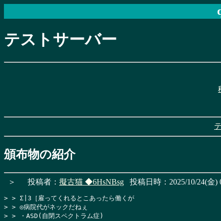
テストサーバー
頒布物の紹介
＞
投稿者：
擬古猫
◆6HsNBsg
投稿日時：2025/10/24(金) 0
> > Σ|3［雇ってくれるとこあったら働くが

> > ◎病院代がネックだねぇ

> > ・ASD(自閉スペクトラム症)
