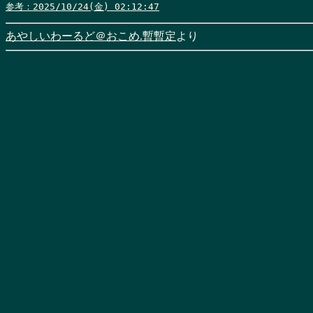
参考：2025/10/24(金) 02:12:47
あやしいわーるど＠おこめ.暫暫定
より