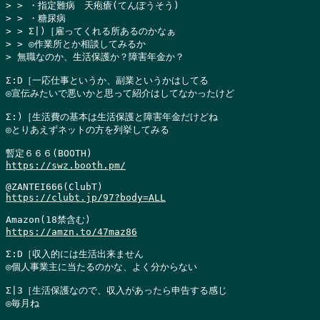
> > ・指定難病　天疱瘡(てんぽうそう)

> > ・糖尿病

> > Σ|)［雇ってくれる所あるのかなぁ

> > ◎作業所とか相談してみるか

> 無職なのか、生活保護か？障害年金か？
Σ:D［一応仕事というか、副業というかはしてる

◎宣伝みたいで悪いかと思って紹介はしてなかったけど

Σ:)［生活費の基本は生活保護と障害年金だけどね

◎とりあえずネットの方を列挙してみる

https://swz.booth.pm/
https://clubt.jp/97?body=ALL
https://amzn.to/47maz86
Σ:D［収入的には生活出来ません

◎個人事業主に当たるのかな、よく分からない

Σ|3［生活保護なので、収入があったら申告する感じ

◎毎月ね
