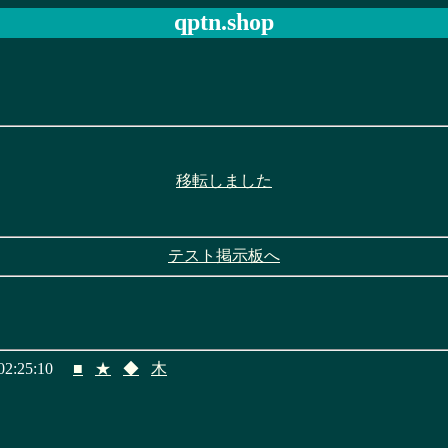
qptn.shop
移転しました
テスト掲示板へ
2:25:10
■
★
◆
木