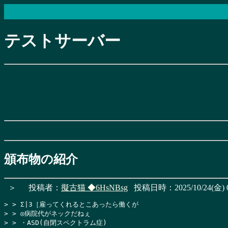
テストサーバー
頒布物の紹介
＞
投稿者：
擬古猫
◆6HsNBsg
投稿日時：2025/10/24(金) 0
> > Σ|3［雇ってくれるとこあったら働くが

> > ◎病院代がネックだねぇ

> > ・ASD(自閉スペクトラム症)
