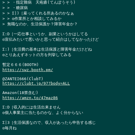
> > ・指定難病　天疱瘡(てんぽうそう)

> > ・糖尿病

> > Σ|)［雇ってくれる所あるのかなぁ

> > ◎作業所とか相談してみるか

> 無職なのか、生活保護か？障害年金か？
Σ:D［一応仕事というか、副業というかはしてる

◎宣伝みたいで悪いかと思って紹介はしてなかったけど

Σ:)［生活費の基本は生活保護と障害年金だけどね

◎とりあえずネットの方を列挙してみる

https://swz.booth.pm/
https://clubt.jp/97?body=ALL
https://amzn.to/47maz86
Σ:D［収入的には生活出来ません

◎個人事業主に当たるのかな、よく分からない

Σ|3［生活保護なので、収入があったら申告する感じ

◎毎月ね
