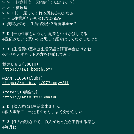
> > ・指定難病　天疱瘡(てんぽうそう)

> > ・糖尿病

> > Σ|)［雇ってくれる所あるのかなぁ

> > ◎作業所とか相談してみるか

> 無職なのか、生活保護か？障害年金か？
Σ:D［一応仕事というか、副業というかはしてる

◎宣伝みたいで悪いかと思って紹介はしてなかったけど

Σ:)［生活費の基本は生活保護と障害年金だけどね

◎とりあえずネットの方を列挙してみる

https://swz.booth.pm/
https://clubt.jp/97?body=ALL
https://amzn.to/47maz86
Σ:D［収入的には生活出来ません

◎個人事業主に当たるのかな、よく分からない

Σ|3［生活保護なので、収入があったら申告する感じ

◎毎月ね
