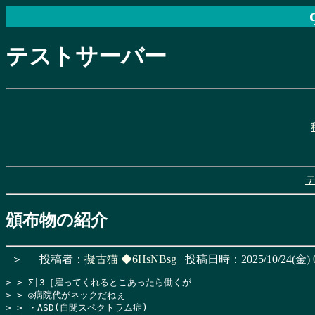
テストサーバー
頒布物の紹介
＞
投稿者：
擬古猫
◆6HsNBsg
投稿日時：2025/10/24(金) 0
> > Σ|3［雇ってくれるとこあったら働くが

> > ◎病院代がネックだねぇ

> > ・ASD(自閉スペクトラム症)
