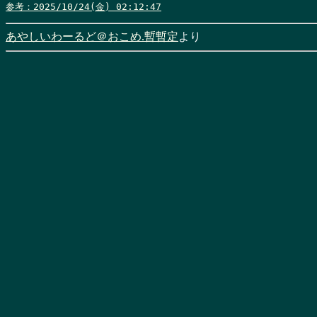
参考：2025/10/24(金) 02:12:47
あやしいわーるど＠おこめ.暫暫定
より