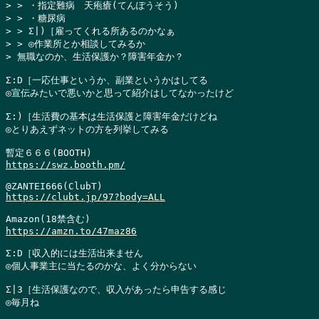
> > ・指定難病　天疱瘡(てんぽうそう)

> > ・糖尿病

> > Σ|)［雇ってくれる所あるのかなぁ

> > ◎作業所とか相談してみるか

> 無職なのか、生活保護か？障害年金か？
Σ:D［一応仕事というか、副業というかはしてる

◎宣伝みたいで悪いかと思って紹介はしてなかったけど

Σ:)［生活費の基本は生活保護と障害年金だけどね

◎とりあえずネットの方を列挙してみる

https://swz.booth.pm/
https://clubt.jp/97?body=ALL
https://amzn.to/47maz86
Σ:D［収入的には生活出来ません

◎個人事業主に当たるのかな、よく分からない

Σ|3［生活保護なので、収入があったら申告する感じ

◎毎月ね
