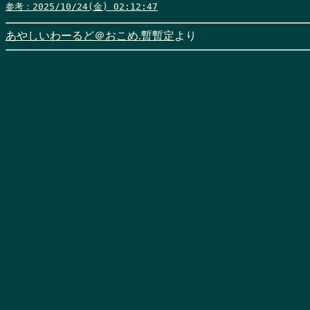
参考：2025/10/24(金) 02:12:47
あやしいわーるど＠おこめ.暫暫定
より