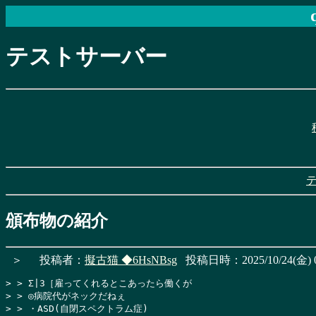
テストサーバー
頒布物の紹介
＞
投稿者：
擬古猫
◆6HsNBsg
投稿日時：2025/10/24(金) 0
> > Σ|3［雇ってくれるとこあったら働くが

> > ◎病院代がネックだねぇ

> > ・ASD(自閉スペクトラム症)
