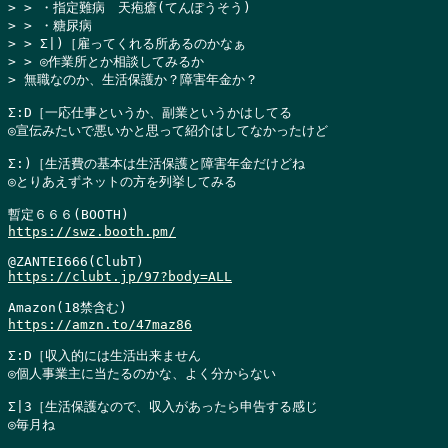
> > ・指定難病　天疱瘡(てんぽうそう)

> > ・糖尿病

> > Σ|)［雇ってくれる所あるのかなぁ

> > ◎作業所とか相談してみるか

> 無職なのか、生活保護か？障害年金か？
Σ:D［一応仕事というか、副業というかはしてる

◎宣伝みたいで悪いかと思って紹介はしてなかったけど

Σ:)［生活費の基本は生活保護と障害年金だけどね

◎とりあえずネットの方を列挙してみる

https://swz.booth.pm/
https://clubt.jp/97?body=ALL
https://amzn.to/47maz86
Σ:D［収入的には生活出来ません

◎個人事業主に当たるのかな、よく分からない

Σ|3［生活保護なので、収入があったら申告する感じ

◎毎月ね
