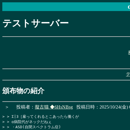
テストサーバー
頒布物の紹介
＞
投稿者：
擬古猫
◆6HsNBsg
投稿日時：2025/10/24(金) 0
> > Σ|3［雇ってくれるとこあったら働くが

> > ◎病院代がネックだねぇ

> > ・ASD(自閉スペクトラム症)
