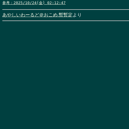
参考：2025/10/24(金) 02:12:47
あやしいわーるど＠おこめ.暫暫定
より