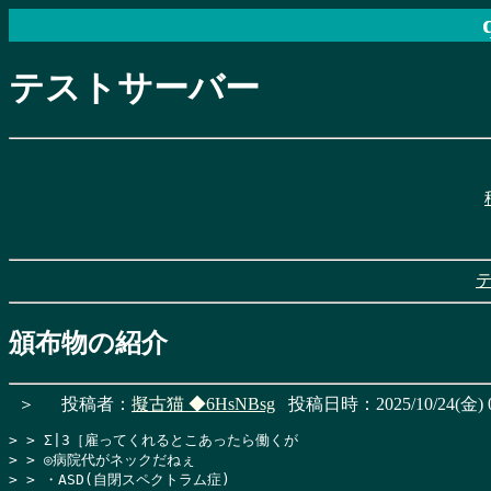
テストサーバー
頒布物の紹介
＞
投稿者：
擬古猫
◆6HsNBsg
投稿日時：2025/10/24(金) 0
> > Σ|3［雇ってくれるとこあったら働くが

> > ◎病院代がネックだねぇ

> > ・ASD(自閉スペクトラム症)
