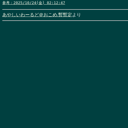
参考：2025/10/24(金) 02:12:47
あやしいわーるど＠おこめ.暫暫定
より