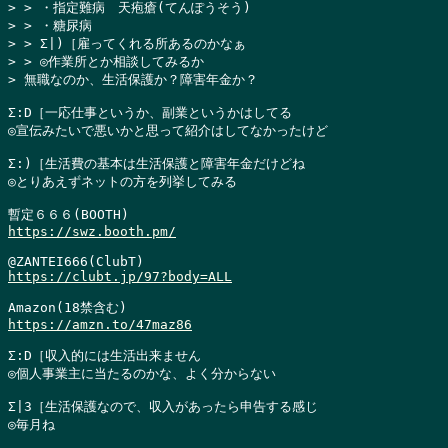
> > ・指定難病　天疱瘡(てんぽうそう)

> > ・糖尿病

> > Σ|)［雇ってくれる所あるのかなぁ

> > ◎作業所とか相談してみるか

> 無職なのか、生活保護か？障害年金か？
Σ:D［一応仕事というか、副業というかはしてる

◎宣伝みたいで悪いかと思って紹介はしてなかったけど

Σ:)［生活費の基本は生活保護と障害年金だけどね

◎とりあえずネットの方を列挙してみる

https://swz.booth.pm/
https://clubt.jp/97?body=ALL
https://amzn.to/47maz86
Σ:D［収入的には生活出来ません

◎個人事業主に当たるのかな、よく分からない

Σ|3［生活保護なので、収入があったら申告する感じ

◎毎月ね
