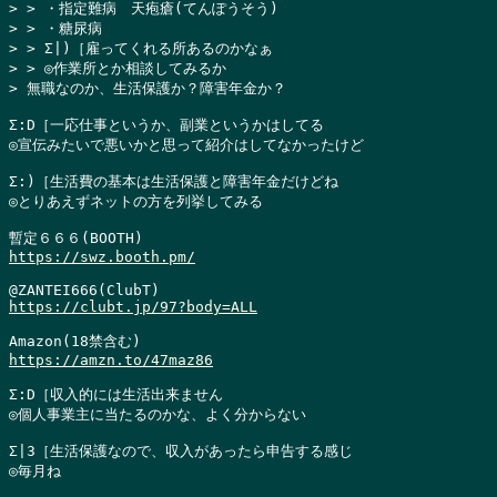
> > ・指定難病　天疱瘡(てんぽうそう)

> > ・糖尿病

> > Σ|)［雇ってくれる所あるのかなぁ

> > ◎作業所とか相談してみるか

> 無職なのか、生活保護か？障害年金か？
Σ:D［一応仕事というか、副業というかはしてる

◎宣伝みたいで悪いかと思って紹介はしてなかったけど

Σ:)［生活費の基本は生活保護と障害年金だけどね

◎とりあえずネットの方を列挙してみる

https://swz.booth.pm/
https://clubt.jp/97?body=ALL
https://amzn.to/47maz86
Σ:D［収入的には生活出来ません

◎個人事業主に当たるのかな、よく分からない

Σ|3［生活保護なので、収入があったら申告する感じ

◎毎月ね
