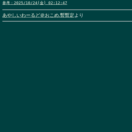
参考：2025/10/24(金) 02:12:47
あやしいわーるど＠おこめ.暫暫定
より