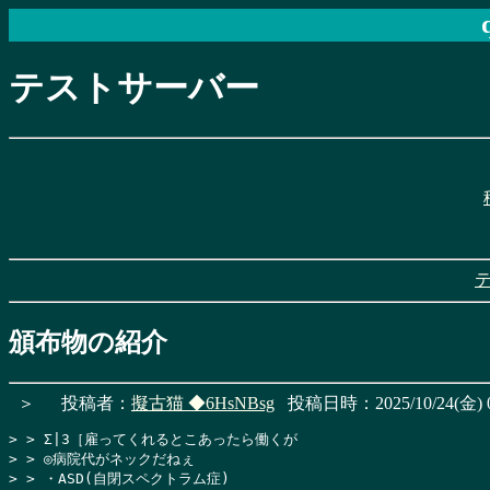
テストサーバー
頒布物の紹介
＞
投稿者：
擬古猫
◆6HsNBsg
投稿日時：2025/10/24(金) 0
> > Σ|3［雇ってくれるとこあったら働くが

> > ◎病院代がネックだねぇ

> > ・ASD(自閉スペクトラム症)
