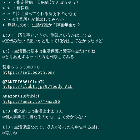
> > ・指定難病　天疱瘡(てんぽうそう)

> > ・糖尿病

> > Σ|)［雇ってくれる所あるのかなぁ

> > ◎作業所とか相談してみるか

> 無職なのか、生活保護か？障害年金か？
Σ:D［一応仕事というか、副業というかはしてる

◎宣伝みたいで悪いかと思って紹介はしてなかったけど

Σ:)［生活費の基本は生活保護と障害年金だけどね

◎とりあえずネットの方を列挙してみる

https://swz.booth.pm/
https://clubt.jp/97?body=ALL
https://amzn.to/47maz86
Σ:D［収入的には生活出来ません

◎個人事業主に当たるのかな、よく分からない

Σ|3［生活保護なので、収入があったら申告する感じ

◎毎月ね
