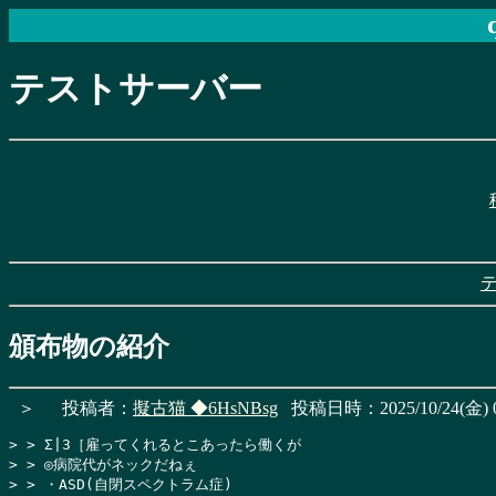
テストサーバー
頒布物の紹介
＞
投稿者：
擬古猫
◆6HsNBsg
投稿日時：2025/10/24(金) 0
> > Σ|3［雇ってくれるとこあったら働くが

> > ◎病院代がネックだねぇ

> > ・ASD(自閉スペクトラム症)
