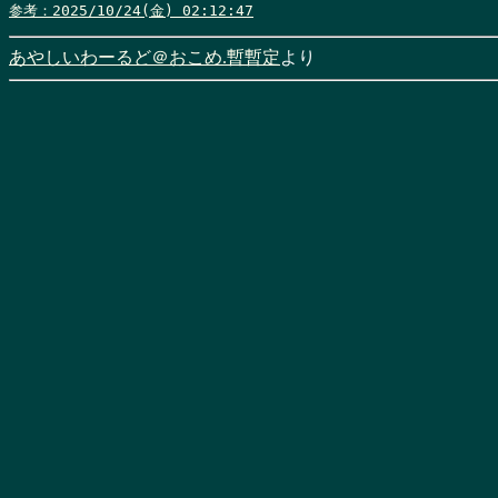
参考：2025/10/24(金) 02:12:47
あやしいわーるど＠おこめ.暫暫定
より