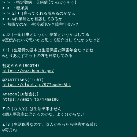
> > ・指定難病　天疱瘡(てんぽうそう)

> > ・糖尿病

> > Σ|)［雇ってくれる所あるのかなぁ

> > ◎作業所とか相談してみるか

> 無職なのか、生活保護か？障害年金か？
Σ:D［一応仕事というか、副業というかはしてる

◎宣伝みたいで悪いかと思って紹介はしてなかったけど

Σ:)［生活費の基本は生活保護と障害年金だけどね

◎とりあえずネットの方を列挙してみる

https://swz.booth.pm/
https://clubt.jp/97?body=ALL
https://amzn.to/47maz86
Σ:D［収入的には生活出来ません

◎個人事業主に当たるのかな、よく分からない

Σ|3［生活保護なので、収入があったら申告する感じ

◎毎月ね
