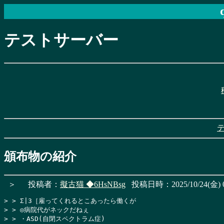
テストサーバー
頒布物の紹介
＞
投稿者：
擬古猫
◆6HsNBsg
投稿日時：2025/10/24(金) 0
> > Σ|3［雇ってくれるとこあったら働くが

> > ◎病院代がネックだねぇ

> > ・ASD(自閉スペクトラム症)
