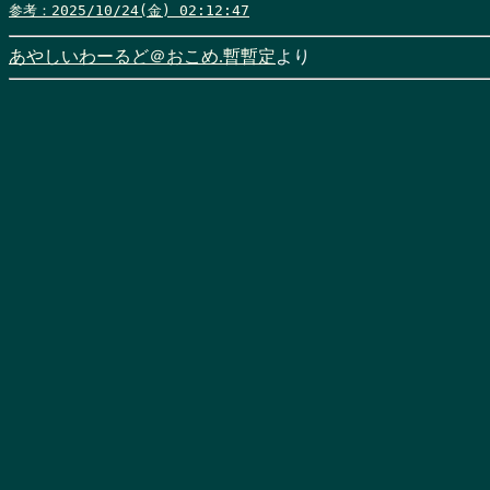
参考：2025/10/24(金) 02:12:47
あやしいわーるど＠おこめ.暫暫定
より