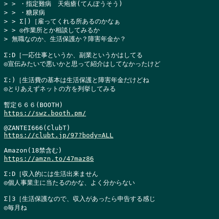
> > ・指定難病　天疱瘡(てんぽうそう)

> > ・糖尿病

> > Σ|)［雇ってくれる所あるのかなぁ

> > ◎作業所とか相談してみるか

> 無職なのか、生活保護か？障害年金か？
Σ:D［一応仕事というか、副業というかはしてる

◎宣伝みたいで悪いかと思って紹介はしてなかったけど

Σ:)［生活費の基本は生活保護と障害年金だけどね

◎とりあえずネットの方を列挙してみる

https://swz.booth.pm/
https://clubt.jp/97?body=ALL
https://amzn.to/47maz86
Σ:D［収入的には生活出来ません

◎個人事業主に当たるのかな、よく分からない

Σ|3［生活保護なので、収入があったら申告する感じ

◎毎月ね
