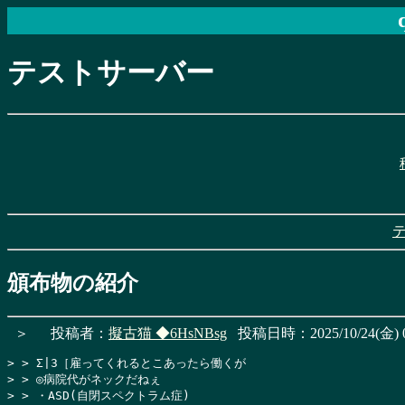
テストサーバー
頒布物の紹介
＞
投稿者：
擬古猫
◆6HsNBsg
投稿日時：2025/10/24(金) 0
> > Σ|3［雇ってくれるとこあったら働くが

> > ◎病院代がネックだねぇ

> > ・ASD(自閉スペクトラム症)
