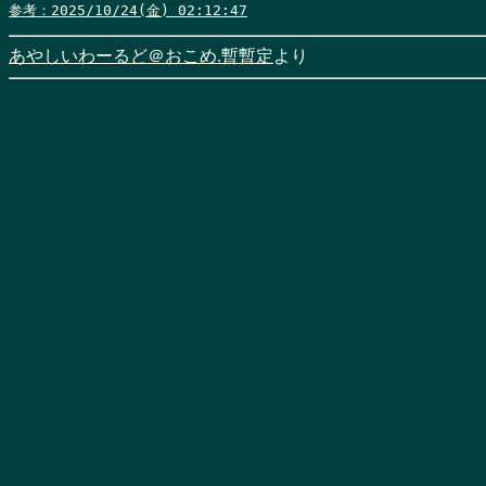
参考：2025/10/24(金) 02:12:47
あやしいわーるど＠おこめ.暫暫定
より