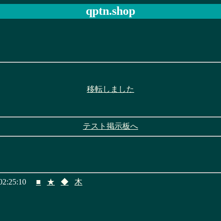
qptn.shop
移転しました
テスト掲示板へ
2:25:10
■
★
◆
木