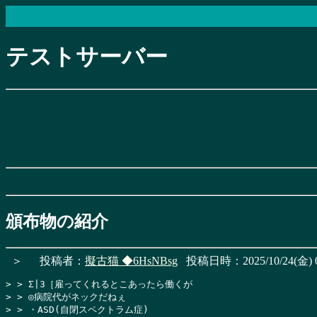
テストサーバー
頒布物の紹介
＞
投稿者：
擬古猫
◆6HsNBsg
投稿日時：2025/10/24(金) 0
> > Σ|3［雇ってくれるとこあったら働くが

> > ◎病院代がネックだねぇ

> > ・ASD(自閉スペクトラム症)
