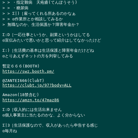
> > ・指定難病　天疱瘡(てんぽうそう)

> > ・糖尿病

> > Σ|)［雇ってくれる所あるのかなぁ

> > ◎作業所とか相談してみるか

> 無職なのか、生活保護か？障害年金か？
Σ:D［一応仕事というか、副業というかはしてる

◎宣伝みたいで悪いかと思って紹介はしてなかったけど

Σ:)［生活費の基本は生活保護と障害年金だけどね

◎とりあえずネットの方を列挙してみる

https://swz.booth.pm/
https://clubt.jp/97?body=ALL
https://amzn.to/47maz86
Σ:D［収入的には生活出来ません

◎個人事業主に当たるのかな、よく分からない

Σ|3［生活保護なので、収入があったら申告する感じ

◎毎月ね
