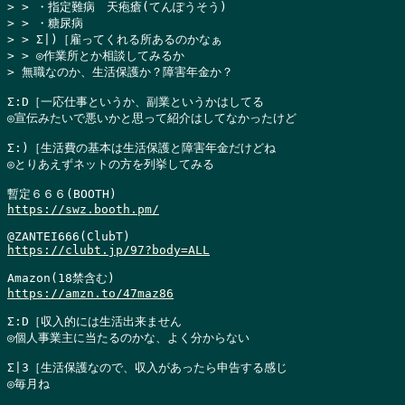
> > ・指定難病　天疱瘡(てんぽうそう)

> > ・糖尿病

> > Σ|)［雇ってくれる所あるのかなぁ

> > ◎作業所とか相談してみるか

> 無職なのか、生活保護か？障害年金か？
Σ:D［一応仕事というか、副業というかはしてる

◎宣伝みたいで悪いかと思って紹介はしてなかったけど

Σ:)［生活費の基本は生活保護と障害年金だけどね

◎とりあえずネットの方を列挙してみる

https://swz.booth.pm/
https://clubt.jp/97?body=ALL
https://amzn.to/47maz86
Σ:D［収入的には生活出来ません

◎個人事業主に当たるのかな、よく分からない

Σ|3［生活保護なので、収入があったら申告する感じ

◎毎月ね
