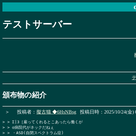
テストサーバー
頒布物の紹介
＞
投稿者：
擬古猫
◆6HsNBsg
投稿日時：2025/10/24(金) 0
> > Σ|3［雇ってくれるとこあったら働くが

> > ◎病院代がネックだねぇ

> > ・ASD(自閉スペクトラム症)
