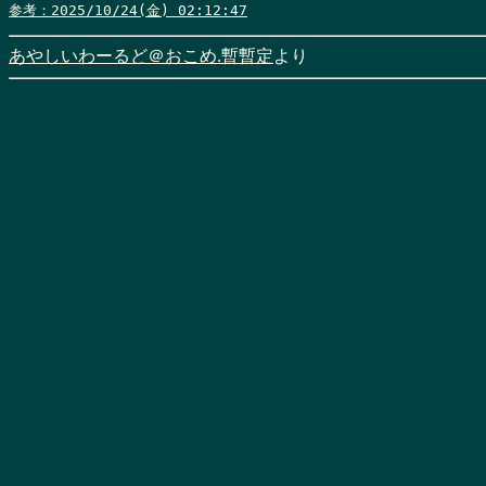
参考：2025/10/24(金) 02:12:47
あやしいわーるど＠おこめ.暫暫定
より