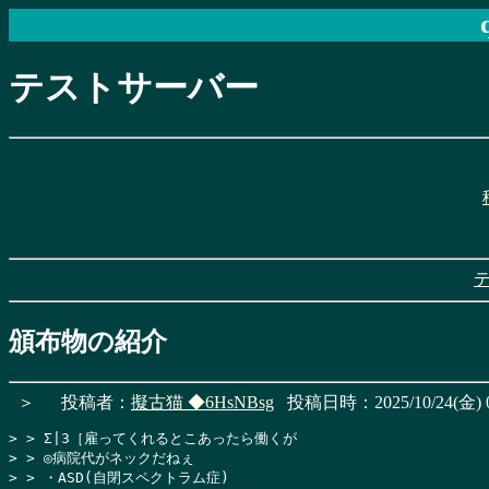
テストサーバー
頒布物の紹介
＞
投稿者：
擬古猫
◆6HsNBsg
投稿日時：2025/10/24(金) 0
> > Σ|3［雇ってくれるとこあったら働くが

> > ◎病院代がネックだねぇ

> > ・ASD(自閉スペクトラム症)
