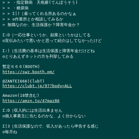
> > ・指定難病　天疱瘡(てんぽうそう)

> > ・糖尿病

> > Σ|)［雇ってくれる所あるのかなぁ

> > ◎作業所とか相談してみるか

> 無職なのか、生活保護か？障害年金か？
Σ:D［一応仕事というか、副業というかはしてる

◎宣伝みたいで悪いかと思って紹介はしてなかったけど

Σ:)［生活費の基本は生活保護と障害年金だけどね

◎とりあえずネットの方を列挙してみる

https://swz.booth.pm/
https://clubt.jp/97?body=ALL
https://amzn.to/47maz86
Σ:D［収入的には生活出来ません

◎個人事業主に当たるのかな、よく分からない

Σ|3［生活保護なので、収入があったら申告する感じ

◎毎月ね
