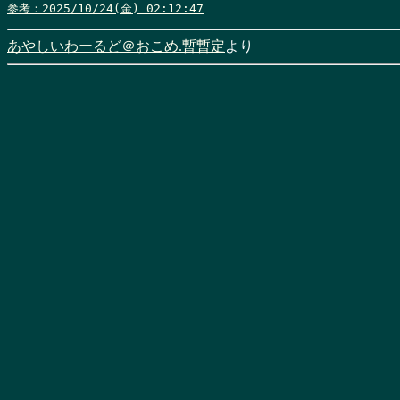
参考：2025/10/24(金) 02:12:47
あやしいわーるど＠おこめ.暫暫定
より