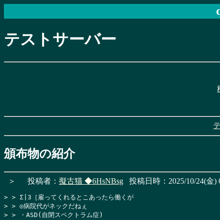
テストサーバー
頒布物の紹介
＞
投稿者：
擬古猫
◆6HsNBsg
投稿日時：2025/10/24(金) 0
> > Σ|3［雇ってくれるとこあったら働くが

> > ◎病院代がネックだねぇ

> > ・ASD(自閉スペクトラム症)
