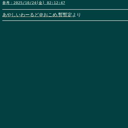
参考：2025/10/24(金) 02:12:47
あやしいわーるど＠おこめ.暫暫定
より