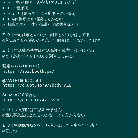
> > ・指定難病　天疱瘡(てんぽうそう)

> > ・糖尿病

> > Σ|)［雇ってくれる所あるのかなぁ

> > ◎作業所とか相談してみるか

> 無職なのか、生活保護か？障害年金か？
Σ:D［一応仕事というか、副業というかはしてる

◎宣伝みたいで悪いかと思って紹介はしてなかったけど

Σ:)［生活費の基本は生活保護と障害年金だけどね

◎とりあえずネットの方を列挙してみる

https://swz.booth.pm/
https://clubt.jp/97?body=ALL
https://amzn.to/47maz86
Σ:D［収入的には生活出来ません

◎個人事業主に当たるのかな、よく分からない

Σ|3［生活保護なので、収入があったら申告する感じ

◎毎月ね
