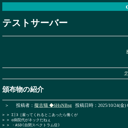
テストサーバー
頒布物の紹介
＞
投稿者：
擬古猫
◆6HsNBsg
投稿日時：2025/10/24(金) 0
> > Σ|3［雇ってくれるとこあったら働くが

> > ◎病院代がネックだねぇ

> > ・ASD(自閉スペクトラム症)
