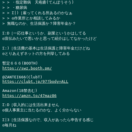
> > ・指定難病　天疱瘡(てんぽうそう)

> > ・糖尿病

> > Σ|)［雇ってくれる所あるのかなぁ

> > ◎作業所とか相談してみるか

> 無職なのか、生活保護か？障害年金か？
Σ:D［一応仕事というか、副業というかはしてる

◎宣伝みたいで悪いかと思って紹介はしてなかったけど

Σ:)［生活費の基本は生活保護と障害年金だけどね

◎とりあえずネットの方を列挙してみる

https://swz.booth.pm/
https://clubt.jp/97?body=ALL
https://amzn.to/47maz86
Σ:D［収入的には生活出来ません

◎個人事業主に当たるのかな、よく分からない

Σ|3［生活保護なので、収入があったら申告する感じ

◎毎月ね
