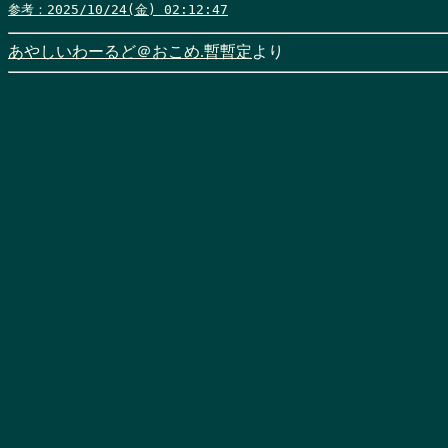
参考：2025/10/24(金) 02:12:47
あやしいわーるど＠おこめ.暫暫定
より