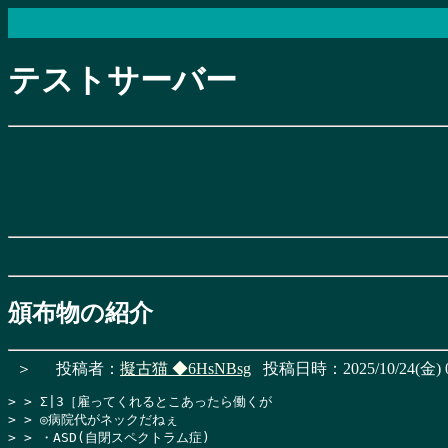
テストサーバー
頒布物の紹介
＞
投稿者：
擬古猫
◆6HsNBsg
投稿日時：2025/10/24(金) 0
> > Σ|3［雇ってくれるとこあったら働くが

> > ◎病院代がネックだねぇ

> > ・ASD(自閉スペクトラム症)
