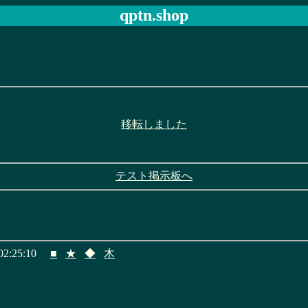
qptn.shop
移転しました
テスト掲示板へ
2:25:10
■
★
◆
木