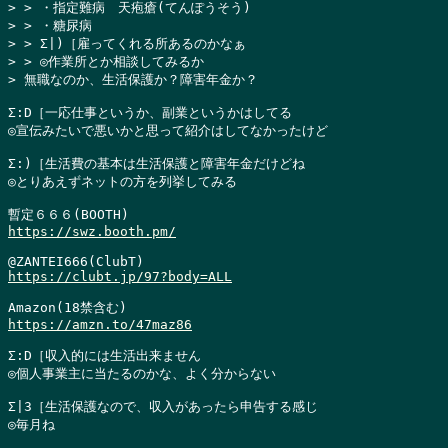
> > ・指定難病　天疱瘡(てんぽうそう)

> > ・糖尿病

> > Σ|)［雇ってくれる所あるのかなぁ

> > ◎作業所とか相談してみるか

> 無職なのか、生活保護か？障害年金か？
Σ:D［一応仕事というか、副業というかはしてる

◎宣伝みたいで悪いかと思って紹介はしてなかったけど

Σ:)［生活費の基本は生活保護と障害年金だけどね

◎とりあえずネットの方を列挙してみる

https://swz.booth.pm/
https://clubt.jp/97?body=ALL
https://amzn.to/47maz86
Σ:D［収入的には生活出来ません

◎個人事業主に当たるのかな、よく分からない

Σ|3［生活保護なので、収入があったら申告する感じ

◎毎月ね
