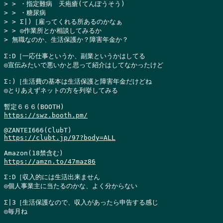
> > ・指定難病　天疱瘡(てんぽうそう)

> > ・糖尿病

> > Σ|)［雇ってくれる所あるのかなぁ

> > ◎作業所とか相談してみるか

> 無職なのか、生活保護か？障害年金か？
Σ:D［一応仕事というか、副業というかはしてる

◎宣伝みたいで悪いかと思って紹介はしてなかったけど

Σ:)［生活費の基本は生活保護と障害年金だけどね

◎とりあえずネットの方を列挙してみる

https://swz.booth.pm/
https://clubt.jp/97?body=ALL
https://amzn.to/47maz86
Σ:D［収入的には生活出来ません

◎個人事業主に当たるのかな、よく分からない

Σ|3［生活保護なので、収入があったら申告する感じ

◎毎月ね
