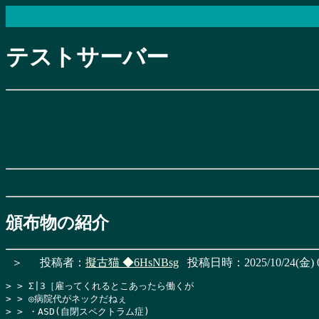
テストサーバー
頒布物の紹介
＞
投稿者：
擬古猫
◆6HsNBsg
投稿日時：2025/10/24(金) 0
> > Σ|3［雇ってくれるとこあったら働くが

> > ◎病院代がネックだねぇ

> > ・ASD(自閉スペクトラム症)
