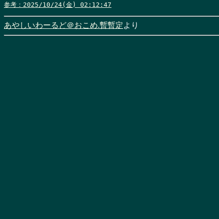
参考：2025/10/24(金) 02:12:47
あやしいわーるど＠おこめ.暫暫定
より