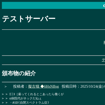
テストサーバー
頒布物の紹介
＞
投稿者：
擬古猫
◆6HsNBsg
投稿日時：2025/10/24(金) 0
> > Σ|3［雇ってくれるとこあったら働くが

> > ◎病院代がネックだねぇ

> > ・ASD(自閉スペクトラム症)
