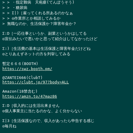
> > ・指定難病　天疱瘡(てんぽうそう)

> > ・糖尿病

> > Σ|)［雇ってくれる所あるのかなぁ

> > ◎作業所とか相談してみるか

> 無職なのか、生活保護か？障害年金か？
Σ:D［一応仕事というか、副業というかはしてる

◎宣伝みたいで悪いかと思って紹介はしてなかったけど

Σ:)［生活費の基本は生活保護と障害年金だけどね

◎とりあえずネットの方を列挙してみる

https://swz.booth.pm/
https://clubt.jp/97?body=ALL
https://amzn.to/47maz86
Σ:D［収入的には生活出来ません

◎個人事業主に当たるのかな、よく分からない

Σ|3［生活保護なので、収入があったら申告する感じ

◎毎月ね
