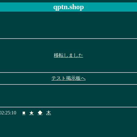
qptn.shop
移転しました
テスト掲示板へ
2:25:10
■
★
◆
木