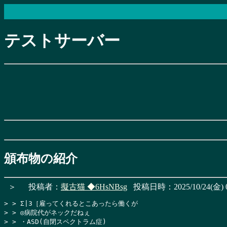
テストサーバー
頒布物の紹介
＞
投稿者：
擬古猫
◆6HsNBsg
投稿日時：2025/10/24(金) 0
> > Σ|3［雇ってくれるとこあったら働くが

> > ◎病院代がネックだねぇ

> > ・ASD(自閉スペクトラム症)
