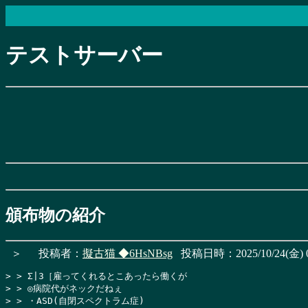
テストサーバー
頒布物の紹介
＞
投稿者：
擬古猫
◆6HsNBsg
投稿日時：2025/10/24(金) 0
> > Σ|3［雇ってくれるとこあったら働くが

> > ◎病院代がネックだねぇ

> > ・ASD(自閉スペクトラム症)
