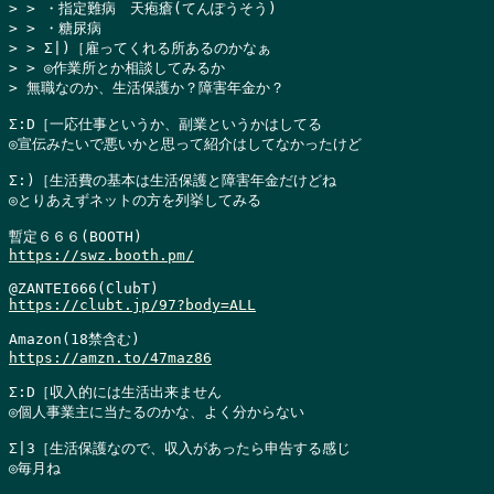
> > ・指定難病　天疱瘡(てんぽうそう)

> > ・糖尿病

> > Σ|)［雇ってくれる所あるのかなぁ

> > ◎作業所とか相談してみるか

> 無職なのか、生活保護か？障害年金か？
Σ:D［一応仕事というか、副業というかはしてる

◎宣伝みたいで悪いかと思って紹介はしてなかったけど

Σ:)［生活費の基本は生活保護と障害年金だけどね

◎とりあえずネットの方を列挙してみる

https://swz.booth.pm/
https://clubt.jp/97?body=ALL
https://amzn.to/47maz86
Σ:D［収入的には生活出来ません

◎個人事業主に当たるのかな、よく分からない

Σ|3［生活保護なので、収入があったら申告する感じ

◎毎月ね
