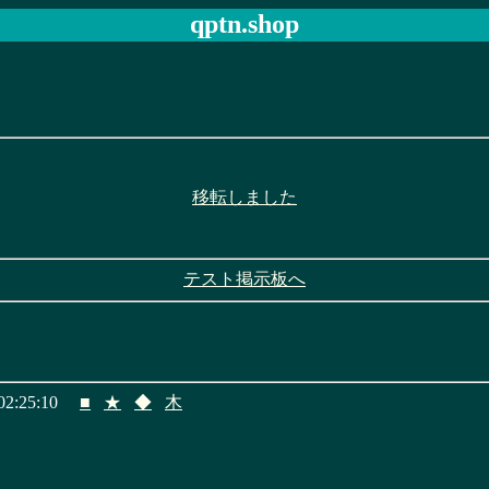
qptn.shop
移転しました
テスト掲示板へ
2:25:10
■
★
◆
木