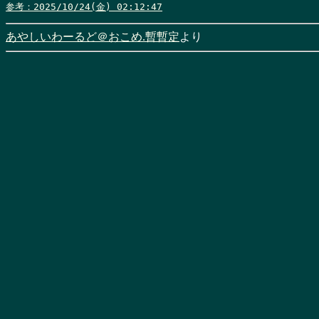
参考：2025/10/24(金) 02:12:47
あやしいわーるど＠おこめ.暫暫定
より