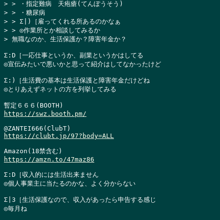
> > ・指定難病　天疱瘡(てんぽうそう)

> > ・糖尿病

> > Σ|)［雇ってくれる所あるのかなぁ

> > ◎作業所とか相談してみるか

> 無職なのか、生活保護か？障害年金か？
Σ:D［一応仕事というか、副業というかはしてる

◎宣伝みたいで悪いかと思って紹介はしてなかったけど

Σ:)［生活費の基本は生活保護と障害年金だけどね

◎とりあえずネットの方を列挙してみる

https://swz.booth.pm/
https://clubt.jp/97?body=ALL
https://amzn.to/47maz86
Σ:D［収入的には生活出来ません

◎個人事業主に当たるのかな、よく分からない

Σ|3［生活保護なので、収入があったら申告する感じ

◎毎月ね
