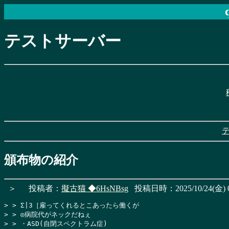
テストサーバー
頒布物の紹介
＞
投稿者：
擬古猫
◆6HsNBsg
投稿日時：2025/10/24(金) 0
> > Σ|3［雇ってくれるとこあったら働くが

> > ◎病院代がネックだねぇ

> > ・ASD(自閉スペクトラム症)
