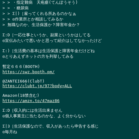
> > ・指定難病　天疱瘡(てんぽうそう)

> > ・糖尿病

> > Σ|)［雇ってくれる所あるのかなぁ

> > ◎作業所とか相談してみるか

> 無職なのか、生活保護か？障害年金か？
Σ:D［一応仕事というか、副業というかはしてる

◎宣伝みたいで悪いかと思って紹介はしてなかったけど

Σ:)［生活費の基本は生活保護と障害年金だけどね

◎とりあえずネットの方を列挙してみる

https://swz.booth.pm/
https://clubt.jp/97?body=ALL
https://amzn.to/47maz86
Σ:D［収入的には生活出来ません

◎個人事業主に当たるのかな、よく分からない

Σ|3［生活保護なので、収入があったら申告する感じ

◎毎月ね
