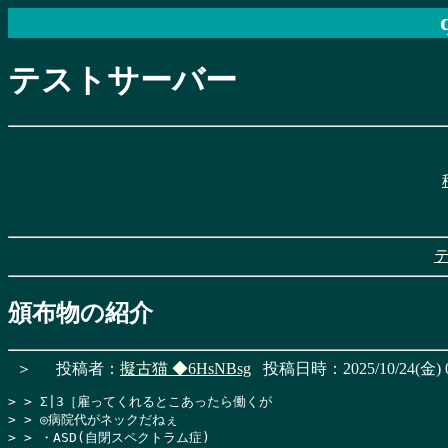
テストサーバー
頒布物の紹介
＞
投稿者：
擬古猫
◆6HsNBsg
投稿日時：2025/10/24(金) 0
> > Σ|3［雇ってくれるとこあったら働くが

> > ◎病院代がネックだねぇ

> > ・ASD(自閉スペクトラム症)
