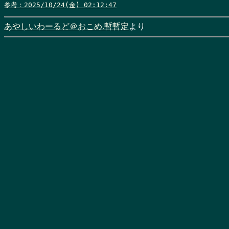
参考：2025/10/24(金) 02:12:47
あやしいわーるど＠おこめ.暫暫定
より