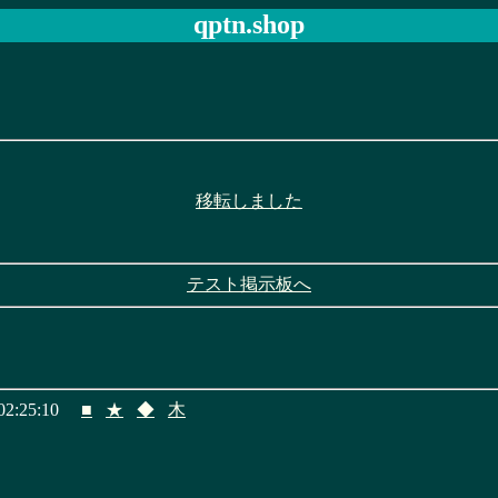
qptn.shop
移転しました
テスト掲示板へ
2:25:10
■
★
◆
木