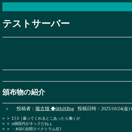
テストサーバー
頒布物の紹介
＞
投稿者：
擬古猫
◆6HsNBsg
投稿日時：2025/10/24(金) 0
> > Σ|3［雇ってくれるとこあったら働くが

> > ◎病院代がネックだねぇ

> > ・ASD(自閉スペクトラム症)
