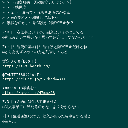
> > ・指定難病　天疱瘡(てんぽうそう)

> > ・糖尿病

> > Σ|)［雇ってくれる所あるのかなぁ

> > ◎作業所とか相談してみるか

> 無職なのか、生活保護か？障害年金か？
Σ:D［一応仕事というか、副業というかはしてる

◎宣伝みたいで悪いかと思って紹介はしてなかったけど

Σ:)［生活費の基本は生活保護と障害年金だけどね

◎とりあえずネットの方を列挙してみる

https://swz.booth.pm/
https://clubt.jp/97?body=ALL
https://amzn.to/47maz86
Σ:D［収入的には生活出来ません

◎個人事業主に当たるのかな、よく分からない

Σ|3［生活保護なので、収入があったら申告する感じ

◎毎月ね
