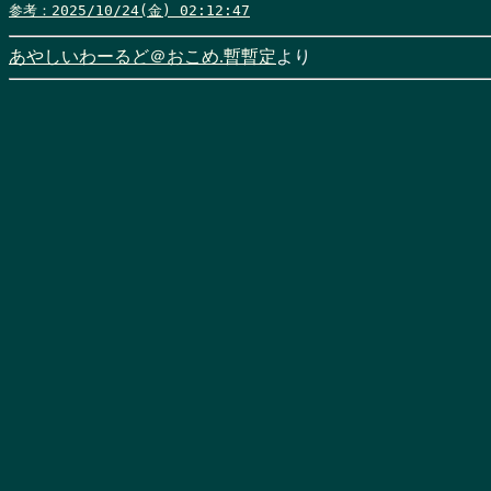
参考：2025/10/24(金) 02:12:47
あやしいわーるど＠おこめ.暫暫定
より