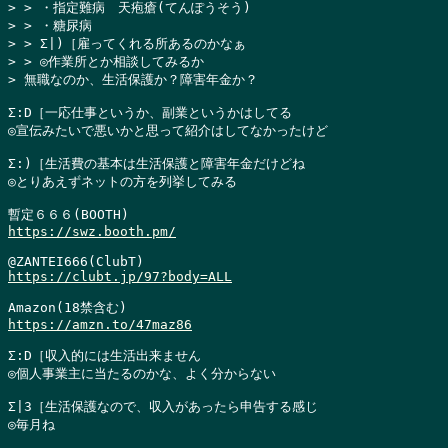
> > ・指定難病　天疱瘡(てんぽうそう)

> > ・糖尿病

> > Σ|)［雇ってくれる所あるのかなぁ

> > ◎作業所とか相談してみるか

> 無職なのか、生活保護か？障害年金か？
Σ:D［一応仕事というか、副業というかはしてる

◎宣伝みたいで悪いかと思って紹介はしてなかったけど

Σ:)［生活費の基本は生活保護と障害年金だけどね

◎とりあえずネットの方を列挙してみる

https://swz.booth.pm/
https://clubt.jp/97?body=ALL
https://amzn.to/47maz86
Σ:D［収入的には生活出来ません

◎個人事業主に当たるのかな、よく分からない

Σ|3［生活保護なので、収入があったら申告する感じ

◎毎月ね
