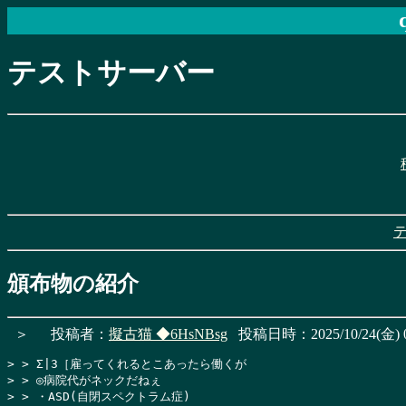
テストサーバー
頒布物の紹介
＞
投稿者：
擬古猫
◆6HsNBsg
投稿日時：2025/10/24(金) 0
> > Σ|3［雇ってくれるとこあったら働くが

> > ◎病院代がネックだねぇ

> > ・ASD(自閉スペクトラム症)
