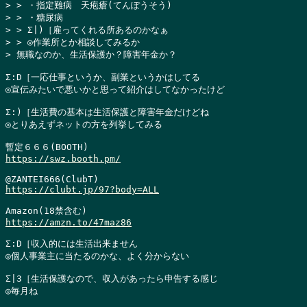
> > ・指定難病　天疱瘡(てんぽうそう)

> > ・糖尿病

> > Σ|)［雇ってくれる所あるのかなぁ

> > ◎作業所とか相談してみるか

> 無職なのか、生活保護か？障害年金か？
Σ:D［一応仕事というか、副業というかはしてる

◎宣伝みたいで悪いかと思って紹介はしてなかったけど

Σ:)［生活費の基本は生活保護と障害年金だけどね

◎とりあえずネットの方を列挙してみる

https://swz.booth.pm/
https://clubt.jp/97?body=ALL
https://amzn.to/47maz86
Σ:D［収入的には生活出来ません

◎個人事業主に当たるのかな、よく分からない

Σ|3［生活保護なので、収入があったら申告する感じ

◎毎月ね
