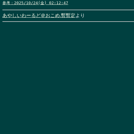
参考：2025/10/24(金) 02:12:47
あやしいわーるど＠おこめ.暫暫定
より