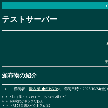
テストサーバー
頒布物の紹介
＞
投稿者：
擬古猫
◆6HsNBsg
投稿日時：2025/10/24(金) 0
> > Σ|3［雇ってくれるとこあったら働くが

> > ◎病院代がネックだねぇ

> > ・ASD(自閉スペクトラム症)
