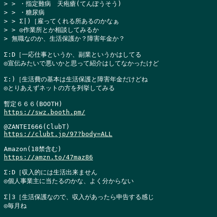
> > ・指定難病　天疱瘡(てんぽうそう)

> > ・糖尿病

> > Σ|)［雇ってくれる所あるのかなぁ

> > ◎作業所とか相談してみるか

> 無職なのか、生活保護か？障害年金か？
Σ:D［一応仕事というか、副業というかはしてる

◎宣伝みたいで悪いかと思って紹介はしてなかったけど

Σ:)［生活費の基本は生活保護と障害年金だけどね

◎とりあえずネットの方を列挙してみる

https://swz.booth.pm/
https://clubt.jp/97?body=ALL
https://amzn.to/47maz86
Σ:D［収入的には生活出来ません

◎個人事業主に当たるのかな、よく分からない

Σ|3［生活保護なので、収入があったら申告する感じ

◎毎月ね
