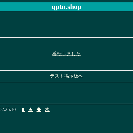
qptn.shop
移転しました
テスト掲示板へ
2:25:10
■
★
◆
木