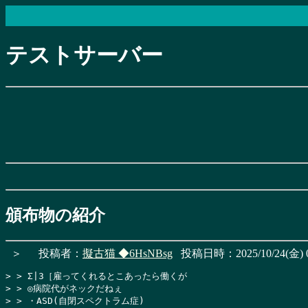
テストサーバー
頒布物の紹介
＞
投稿者：
擬古猫
◆6HsNBsg
投稿日時：2025/10/24(金) 0
> > Σ|3［雇ってくれるとこあったら働くが

> > ◎病院代がネックだねぇ

> > ・ASD(自閉スペクトラム症)
