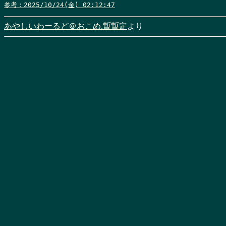
参考：2025/10/24(金) 02:12:47
あやしいわーるど＠おこめ.暫暫定
より