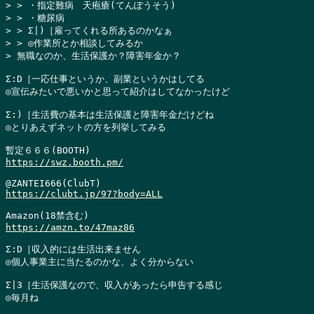
> > ・指定難病　天疱瘡(てんぽうそう)

> > ・糖尿病

> > Σ|)［雇ってくれる所あるのかなぁ

> > ◎作業所とか相談してみるか

> 無職なのか、生活保護か？障害年金か？
Σ:D［一応仕事というか、副業というかはしてる

◎宣伝みたいで悪いかと思って紹介はしてなかったけど

Σ:)［生活費の基本は生活保護と障害年金だけどね

◎とりあえずネットの方を列挙してみる

https://swz.booth.pm/
https://clubt.jp/97?body=ALL
https://amzn.to/47maz86
Σ:D［収入的には生活出来ません

◎個人事業主に当たるのかな、よく分からない

Σ|3［生活保護なので、収入があったら申告する感じ

◎毎月ね
