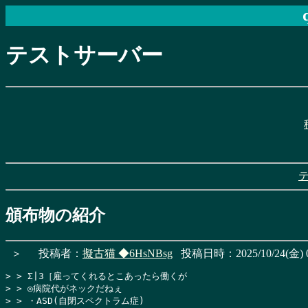
テストサーバー
頒布物の紹介
＞
投稿者：
擬古猫
◆6HsNBsg
投稿日時：2025/10/24(金) 0
> > Σ|3［雇ってくれるとこあったら働くが

> > ◎病院代がネックだねぇ

> > ・ASD(自閉スペクトラム症)
