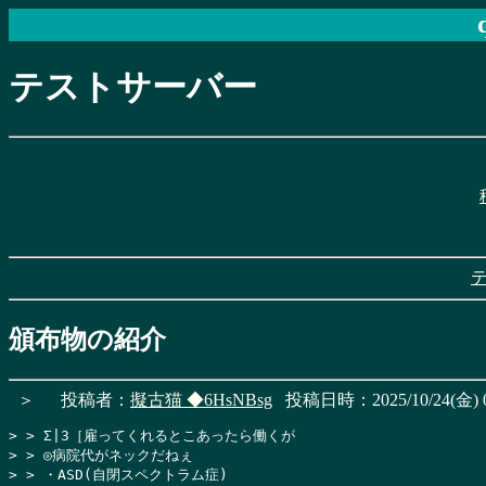
テストサーバー
頒布物の紹介
＞
投稿者：
擬古猫
◆6HsNBsg
投稿日時：2025/10/24(金) 0
> > Σ|3［雇ってくれるとこあったら働くが

> > ◎病院代がネックだねぇ

> > ・ASD(自閉スペクトラム症)
