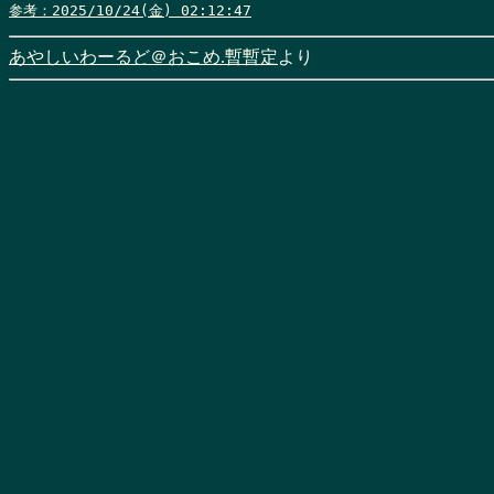
参考：2025/10/24(金) 02:12:47
あやしいわーるど＠おこめ.暫暫定
より