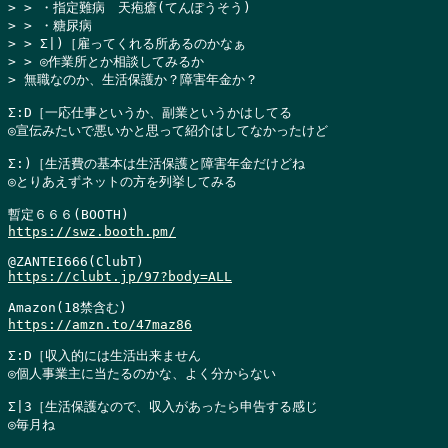
> > ・指定難病　天疱瘡(てんぽうそう)

> > ・糖尿病

> > Σ|)［雇ってくれる所あるのかなぁ

> > ◎作業所とか相談してみるか

> 無職なのか、生活保護か？障害年金か？
Σ:D［一応仕事というか、副業というかはしてる

◎宣伝みたいで悪いかと思って紹介はしてなかったけど

Σ:)［生活費の基本は生活保護と障害年金だけどね

◎とりあえずネットの方を列挙してみる

https://swz.booth.pm/
https://clubt.jp/97?body=ALL
https://amzn.to/47maz86
Σ:D［収入的には生活出来ません

◎個人事業主に当たるのかな、よく分からない

Σ|3［生活保護なので、収入があったら申告する感じ

◎毎月ね
