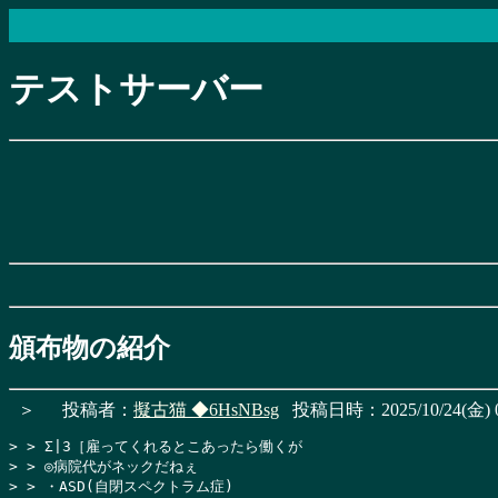
テストサーバー
頒布物の紹介
＞
投稿者：
擬古猫
◆6HsNBsg
投稿日時：2025/10/24(金) 0
> > Σ|3［雇ってくれるとこあったら働くが

> > ◎病院代がネックだねぇ

> > ・ASD(自閉スペクトラム症)
