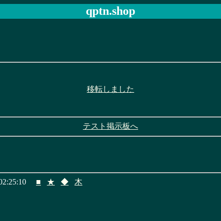
qptn.shop
移転しました
テスト掲示板へ
2:25:10
■
★
◆
木