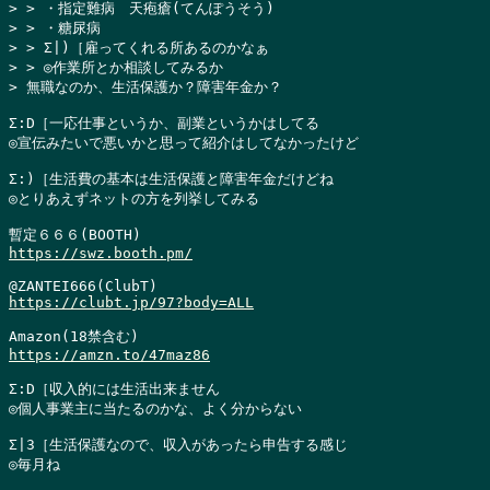
> > ・指定難病　天疱瘡(てんぽうそう)

> > ・糖尿病

> > Σ|)［雇ってくれる所あるのかなぁ

> > ◎作業所とか相談してみるか

> 無職なのか、生活保護か？障害年金か？
Σ:D［一応仕事というか、副業というかはしてる

◎宣伝みたいで悪いかと思って紹介はしてなかったけど

Σ:)［生活費の基本は生活保護と障害年金だけどね

◎とりあえずネットの方を列挙してみる

https://swz.booth.pm/
https://clubt.jp/97?body=ALL
https://amzn.to/47maz86
Σ:D［収入的には生活出来ません

◎個人事業主に当たるのかな、よく分からない

Σ|3［生活保護なので、収入があったら申告する感じ

◎毎月ね
