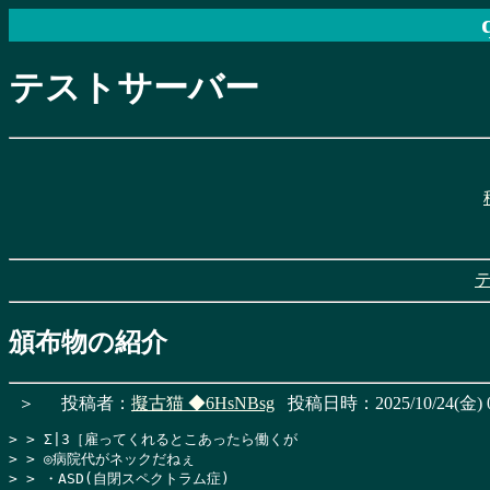
テストサーバー
頒布物の紹介
＞
投稿者：
擬古猫
◆6HsNBsg
投稿日時：2025/10/24(金) 0
> > Σ|3［雇ってくれるとこあったら働くが

> > ◎病院代がネックだねぇ

> > ・ASD(自閉スペクトラム症)
