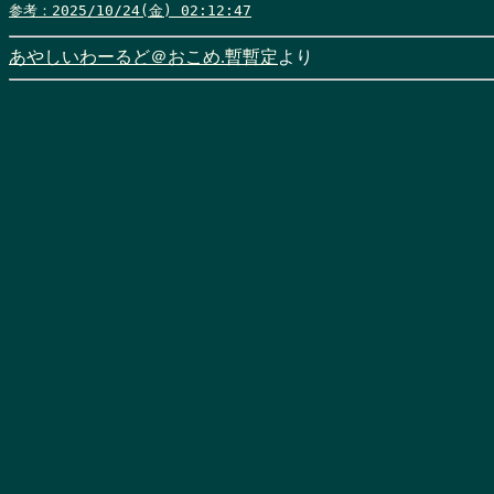
参考：2025/10/24(金) 02:12:47
あやしいわーるど＠おこめ.暫暫定
より