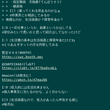
> > ・指定難病　天疱瘡(てんぽうそう)

> > ・糖尿病

> > Σ|)［雇ってくれる所あるのかなぁ

> > ◎作業所とか相談してみるか

> 無職なのか、生活保護か？障害年金か？
Σ:D［一応仕事というか、副業というかはしてる

◎宣伝みたいで悪いかと思って紹介はしてなかったけど

Σ:)［生活費の基本は生活保護と障害年金だけどね

◎とりあえずネットの方を列挙してみる

https://swz.booth.pm/
https://clubt.jp/97?body=ALL
https://amzn.to/47maz86
Σ:D［収入的には生活出来ません

◎個人事業主に当たるのかな、よく分からない

Σ|3［生活保護なので、収入があったら申告する感じ

◎毎月ね
