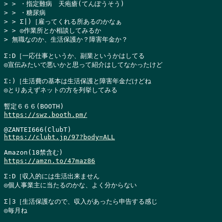
> > ・指定難病　天疱瘡(てんぽうそう)

> > ・糖尿病

> > Σ|)［雇ってくれる所あるのかなぁ

> > ◎作業所とか相談してみるか

> 無職なのか、生活保護か？障害年金か？
Σ:D［一応仕事というか、副業というかはしてる

◎宣伝みたいで悪いかと思って紹介はしてなかったけど

Σ:)［生活費の基本は生活保護と障害年金だけどね

◎とりあえずネットの方を列挙してみる

https://swz.booth.pm/
https://clubt.jp/97?body=ALL
https://amzn.to/47maz86
Σ:D［収入的には生活出来ません

◎個人事業主に当たるのかな、よく分からない

Σ|3［生活保護なので、収入があったら申告する感じ

◎毎月ね
