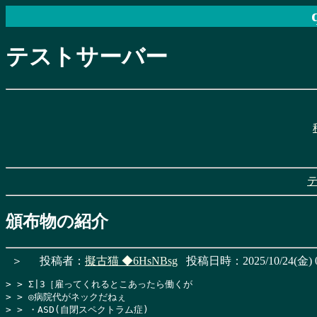
テストサーバー
頒布物の紹介
＞
投稿者：
擬古猫
◆6HsNBsg
投稿日時：2025/10/24(金) 0
> > Σ|3［雇ってくれるとこあったら働くが

> > ◎病院代がネックだねぇ

> > ・ASD(自閉スペクトラム症)
