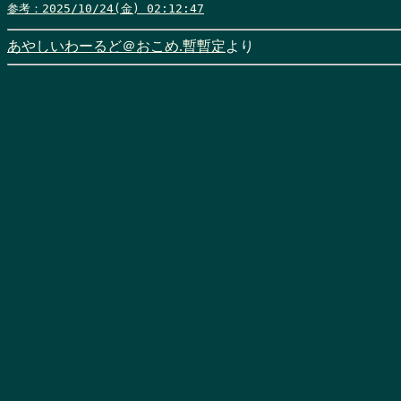
参考：2025/10/24(金) 02:12:47
あやしいわーるど＠おこめ.暫暫定
より