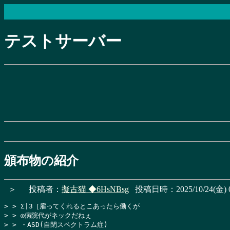
テストサーバー
頒布物の紹介
＞
投稿者：
擬古猫
◆6HsNBsg
投稿日時：2025/10/24(金) 0
> > Σ|3［雇ってくれるとこあったら働くが

> > ◎病院代がネックだねぇ

> > ・ASD(自閉スペクトラム症)
