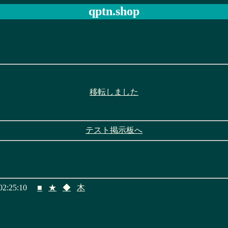
qptn.shop
移転しました
テスト掲示板へ
2:25:10
■
★
◆
木