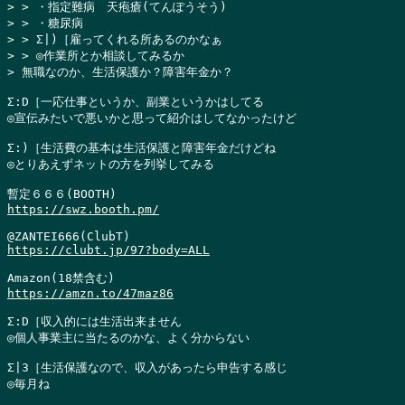
> > ・指定難病　天疱瘡(てんぽうそう)

> > ・糖尿病

> > Σ|)［雇ってくれる所あるのかなぁ

> > ◎作業所とか相談してみるか

> 無職なのか、生活保護か？障害年金か？
Σ:D［一応仕事というか、副業というかはしてる

◎宣伝みたいで悪いかと思って紹介はしてなかったけど

Σ:)［生活費の基本は生活保護と障害年金だけどね

◎とりあえずネットの方を列挙してみる

https://swz.booth.pm/
https://clubt.jp/97?body=ALL
https://amzn.to/47maz86
Σ:D［収入的には生活出来ません

◎個人事業主に当たるのかな、よく分からない

Σ|3［生活保護なので、収入があったら申告する感じ

◎毎月ね
