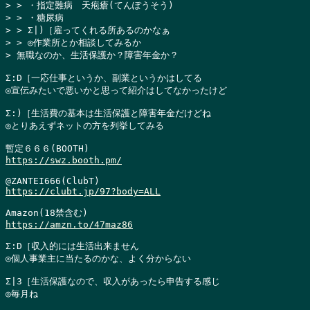
> > ・指定難病　天疱瘡(てんぽうそう)

> > ・糖尿病

> > Σ|)［雇ってくれる所あるのかなぁ

> > ◎作業所とか相談してみるか

> 無職なのか、生活保護か？障害年金か？
Σ:D［一応仕事というか、副業というかはしてる

◎宣伝みたいで悪いかと思って紹介はしてなかったけど

Σ:)［生活費の基本は生活保護と障害年金だけどね

◎とりあえずネットの方を列挙してみる

https://swz.booth.pm/
https://clubt.jp/97?body=ALL
https://amzn.to/47maz86
Σ:D［収入的には生活出来ません

◎個人事業主に当たるのかな、よく分からない

Σ|3［生活保護なので、収入があったら申告する感じ

◎毎月ね
