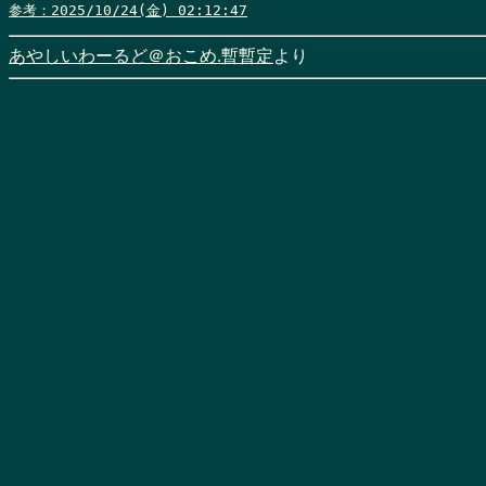
参考：2025/10/24(金) 02:12:47
あやしいわーるど＠おこめ.暫暫定
より