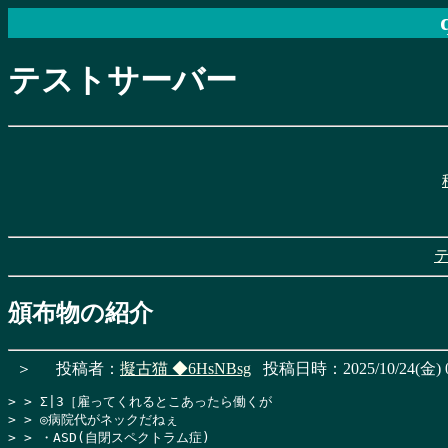
テストサーバー
頒布物の紹介
＞
投稿者：
擬古猫
◆6HsNBsg
投稿日時：2025/10/24(金) 0
> > Σ|3［雇ってくれるとこあったら働くが

> > ◎病院代がネックだねぇ

> > ・ASD(自閉スペクトラム症)
