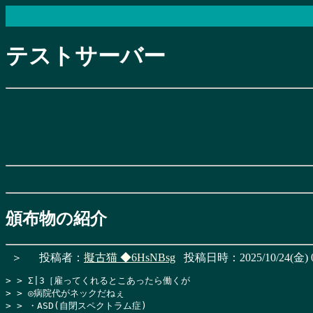
テストサーバー
頒布物の紹介
＞
投稿者：
擬古猫
◆6HsNBsg
投稿日時：2025/10/24(金) 0
> > Σ|3［雇ってくれるとこあったら働くが

> > ◎病院代がネックだねぇ

> > ・ASD(自閉スペクトラム症)
