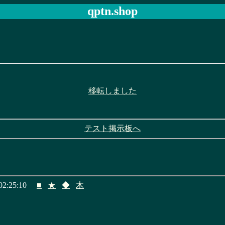
qptn.shop
移転しました
テスト掲示板へ
2:25:10
■
★
◆
木