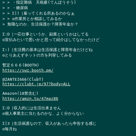
> > ・指定難病　天疱瘡(てんぽうそう)

> > ・糖尿病

> > Σ|)［雇ってくれる所あるのかなぁ

> > ◎作業所とか相談してみるか

> 無職なのか、生活保護か？障害年金か？
Σ:D［一応仕事というか、副業というかはしてる

◎宣伝みたいで悪いかと思って紹介はしてなかったけど

Σ:)［生活費の基本は生活保護と障害年金だけどね

◎とりあえずネットの方を列挙してみる

https://swz.booth.pm/
https://clubt.jp/97?body=ALL
https://amzn.to/47maz86
Σ:D［収入的には生活出来ません

◎個人事業主に当たるのかな、よく分からない

Σ|3［生活保護なので、収入があったら申告する感じ

◎毎月ね
