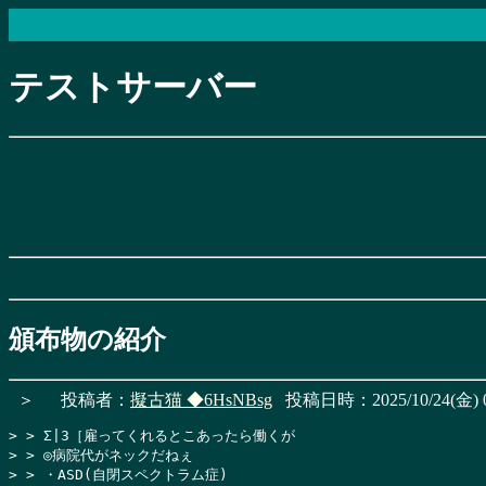
テストサーバー
頒布物の紹介
＞
投稿者：
擬古猫
◆6HsNBsg
投稿日時：2025/10/24(金) 0
> > Σ|3［雇ってくれるとこあったら働くが

> > ◎病院代がネックだねぇ

> > ・ASD(自閉スペクトラム症)
