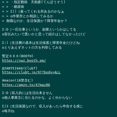
> > ・指定難病　天疱瘡(てんぽうそう)

> > ・糖尿病

> > Σ|)［雇ってくれる所あるのかなぁ

> > ◎作業所とか相談してみるか

> 無職なのか、生活保護か？障害年金か？
Σ:D［一応仕事というか、副業というかはしてる

◎宣伝みたいで悪いかと思って紹介はしてなかったけど

Σ:)［生活費の基本は生活保護と障害年金だけどね

◎とりあえずネットの方を列挙してみる

https://swz.booth.pm/
https://clubt.jp/97?body=ALL
https://amzn.to/47maz86
Σ:D［収入的には生活出来ません

◎個人事業主に当たるのかな、よく分からない

Σ|3［生活保護なので、収入があったら申告する感じ

◎毎月ね
