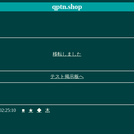
qptn.shop
移転しました
テスト掲示板へ
2:25:10
■
★
◆
木