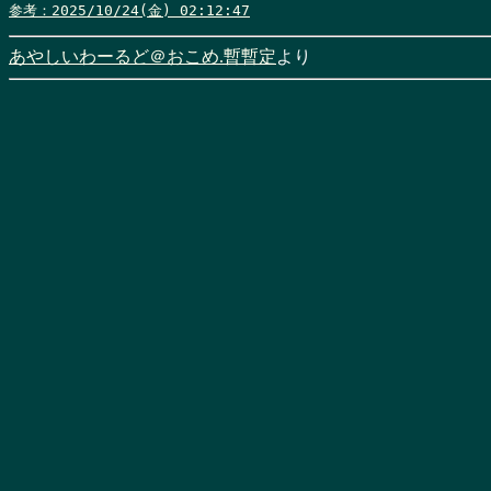
参考：2025/10/24(金) 02:12:47
あやしいわーるど＠おこめ.暫暫定
より