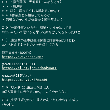
> > ・指定難病　天疱瘡(てんぽうそう)

> > ・糖尿病

> > Σ|)［雇ってくれる所あるのかなぁ

> > ◎作業所とか相談してみるか

> 無職なのか、生活保護か？障害年金か？
Σ:D［一応仕事というか、副業というかはしてる

◎宣伝みたいで悪いかと思って紹介はしてなかったけど

Σ:)［生活費の基本は生活保護と障害年金だけどね

◎とりあえずネットの方を列挙してみる

https://swz.booth.pm/
https://clubt.jp/97?body=ALL
https://amzn.to/47maz86
Σ:D［収入的には生活出来ません

◎個人事業主に当たるのかな、よく分からない

Σ|3［生活保護なので、収入があったら申告する感じ

◎毎月ね
