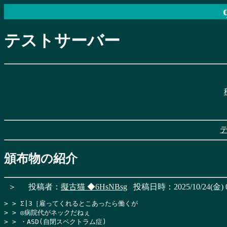
テストサーバー
頒布物の紹介
＞
投稿者：
擬古猫
◆6HsNBsg
投稿日時：2025/10/24(金) 0
> > Σ|3［雇ってくれるとこあったら働くが

> > ◎病院代がネックだねぇ

> > ・ASD(自閉スペクトラム症)
