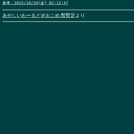
参考：2025/10/24(金) 02:12:47
あやしいわーるど＠おこめ.暫暫定
より