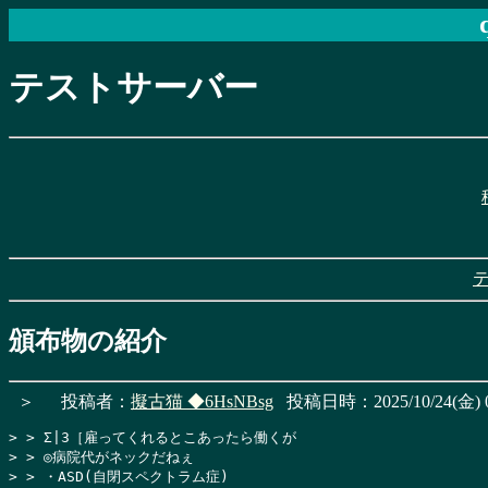
テストサーバー
頒布物の紹介
＞
投稿者：
擬古猫
◆6HsNBsg
投稿日時：2025/10/24(金) 0
> > Σ|3［雇ってくれるとこあったら働くが

> > ◎病院代がネックだねぇ

> > ・ASD(自閉スペクトラム症)
