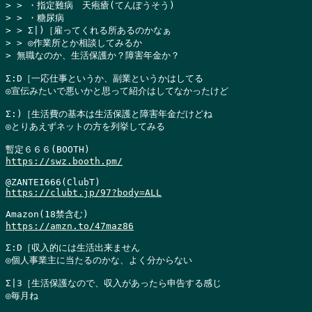
> > ・指定難病　天疱瘡(てんぽうそう)

> > ・糖尿病

> > Σ|)［雇ってくれる所あるのかなぁ

> > ◎作業所とか相談してみるか

> 無職なのか、生活保護か？障害年金か？
Σ:D［一応仕事というか、副業というかはしてる

◎宣伝みたいで悪いかと思って紹介はしてなかったけど

Σ:)［生活費の基本は生活保護と障害年金だけどね

◎とりあえずネットの方を列挙してみる

https://swz.booth.pm/
https://clubt.jp/97?body=ALL
https://amzn.to/47maz86
Σ:D［収入的には生活出来ません

◎個人事業主に当たるのかな、よく分からない

Σ|3［生活保護なので、収入があったら申告する感じ

◎毎月ね
