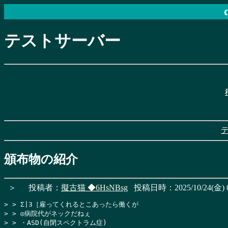
テストサーバー
頒布物の紹介
＞
投稿者：
擬古猫
◆6HsNBsg
投稿日時：2025/10/24(金) 0
> > Σ|3［雇ってくれるとこあったら働くが

> > ◎病院代がネックだねぇ

> > ・ASD(自閉スペクトラム症)
