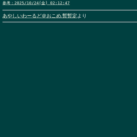
参考：2025/10/24(金) 02:12:47
あやしいわーるど＠おこめ.暫暫定
より