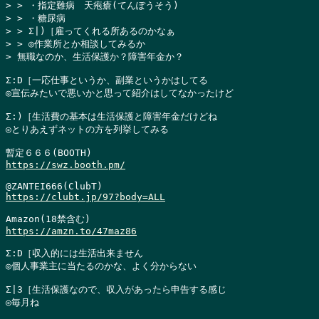
> > ・指定難病　天疱瘡(てんぽうそう)

> > ・糖尿病

> > Σ|)［雇ってくれる所あるのかなぁ

> > ◎作業所とか相談してみるか

> 無職なのか、生活保護か？障害年金か？
Σ:D［一応仕事というか、副業というかはしてる

◎宣伝みたいで悪いかと思って紹介はしてなかったけど

Σ:)［生活費の基本は生活保護と障害年金だけどね

◎とりあえずネットの方を列挙してみる

https://swz.booth.pm/
https://clubt.jp/97?body=ALL
https://amzn.to/47maz86
Σ:D［収入的には生活出来ません

◎個人事業主に当たるのかな、よく分からない

Σ|3［生活保護なので、収入があったら申告する感じ

◎毎月ね
