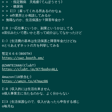
> > ・指定難病　天疱瘡(てんぽうそう)

> > ・糖尿病

> > Σ|)［雇ってくれる所あるのかなぁ

> > ◎作業所とか相談してみるか

> 無職なのか、生活保護か？障害年金か？
Σ:D［一応仕事というか、副業というかはしてる

◎宣伝みたいで悪いかと思って紹介はしてなかったけど

Σ:)［生活費の基本は生活保護と障害年金だけどね

◎とりあえずネットの方を列挙してみる

https://swz.booth.pm/
https://clubt.jp/97?body=ALL
https://amzn.to/47maz86
Σ:D［収入的には生活出来ません

◎個人事業主に当たるのかな、よく分からない

Σ|3［生活保護なので、収入があったら申告する感じ

◎毎月ね
