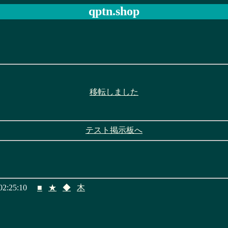
qptn.shop
移転しました
テスト掲示板へ
2:25:10
■
★
◆
木