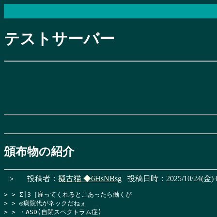
テストサーバー
頒布物の紹介
＞
投稿者：
擬古猫
◆6HsNBsg
投稿日時：2025/10/24(金) 0
> > Σ|3［雇ってくれるとこあったら働くが

> > ◎病院代がネックだねぇ

> > ・ASD(自閉スペクトラム症)
