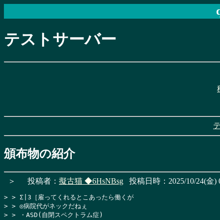
テストサーバー
頒布物の紹介
＞
投稿者：
擬古猫
◆6HsNBsg
投稿日時：2025/10/24(金) 0
> > Σ|3［雇ってくれるとこあったら働くが

> > ◎病院代がネックだねぇ

> > ・ASD(自閉スペクトラム症)
