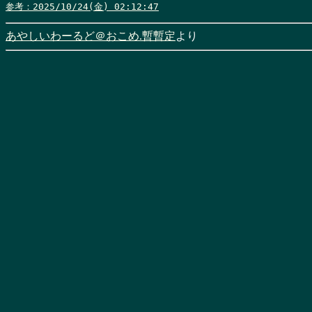
参考：2025/10/24(金) 02:12:47
あやしいわーるど＠おこめ.暫暫定
より