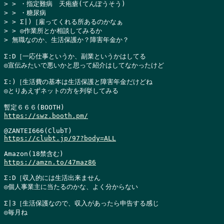
> > ・指定難病　天疱瘡(てんぽうそう)

> > ・糖尿病

> > Σ|)［雇ってくれる所あるのかなぁ

> > ◎作業所とか相談してみるか

> 無職なのか、生活保護か？障害年金か？
Σ:D［一応仕事というか、副業というかはしてる

◎宣伝みたいで悪いかと思って紹介はしてなかったけど

Σ:)［生活費の基本は生活保護と障害年金だけどね

◎とりあえずネットの方を列挙してみる

https://swz.booth.pm/
https://clubt.jp/97?body=ALL
https://amzn.to/47maz86
Σ:D［収入的には生活出来ません

◎個人事業主に当たるのかな、よく分からない

Σ|3［生活保護なので、収入があったら申告する感じ

◎毎月ね
