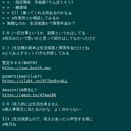
> > ・指定難病　天疱瘡(てんぽうそう)

> > ・糖尿病

> > Σ|)［雇ってくれる所あるのかなぁ

> > ◎作業所とか相談してみるか

> 無職なのか、生活保護か？障害年金か？
Σ:D［一応仕事というか、副業というかはしてる

◎宣伝みたいで悪いかと思って紹介はしてなかったけど

Σ:)［生活費の基本は生活保護と障害年金だけどね

◎とりあえずネットの方を列挙してみる

https://swz.booth.pm/
https://clubt.jp/97?body=ALL
https://amzn.to/47maz86
Σ:D［収入的には生活出来ません

◎個人事業主に当たるのかな、よく分からない

Σ|3［生活保護なので、収入があったら申告する感じ

◎毎月ね
