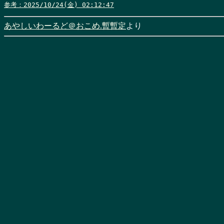
参考：2025/10/24(金) 02:12:47
あやしいわーるど＠おこめ.暫暫定
より