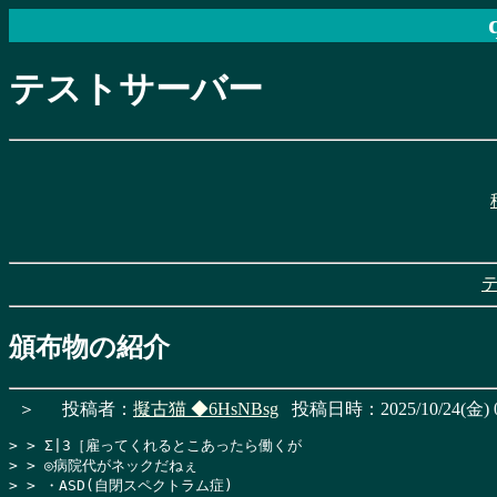
テストサーバー
頒布物の紹介
＞
投稿者：
擬古猫
◆6HsNBsg
投稿日時：2025/10/24(金) 0
> > Σ|3［雇ってくれるとこあったら働くが

> > ◎病院代がネックだねぇ

> > ・ASD(自閉スペクトラム症)
