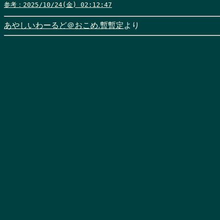
参考：2025/10/24(金) 02:12:47
あやしいわーるど＠おこめ.暫暫定
より