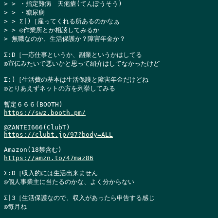
> > ・指定難病　天疱瘡(てんぽうそう)

> > ・糖尿病

> > Σ|)［雇ってくれる所あるのかなぁ

> > ◎作業所とか相談してみるか

> 無職なのか、生活保護か？障害年金か？
Σ:D［一応仕事というか、副業というかはしてる

◎宣伝みたいで悪いかと思って紹介はしてなかったけど

Σ:)［生活費の基本は生活保護と障害年金だけどね

◎とりあえずネットの方を列挙してみる

https://swz.booth.pm/
https://clubt.jp/97?body=ALL
https://amzn.to/47maz86
Σ:D［収入的には生活出来ません

◎個人事業主に当たるのかな、よく分からない

Σ|3［生活保護なので、収入があったら申告する感じ

◎毎月ね
