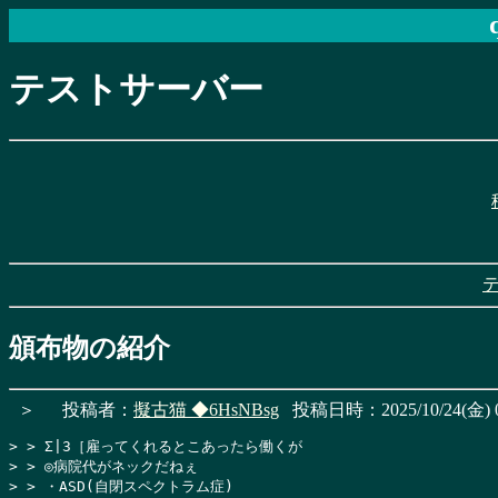
テストサーバー
頒布物の紹介
＞
投稿者：
擬古猫
◆6HsNBsg
投稿日時：2025/10/24(金) 0
> > Σ|3［雇ってくれるとこあったら働くが

> > ◎病院代がネックだねぇ

> > ・ASD(自閉スペクトラム症)
