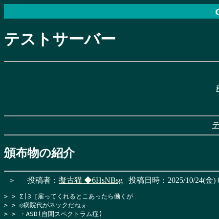
テストサーバー
頒布物の紹介
＞
投稿者：
擬古猫
◆6HsNBsg
投稿日時：2025/10/24(金) 0
> > Σ|3［雇ってくれるとこあったら働くが

> > ◎病院代がネックだねぇ

> > ・ASD(自閉スペクトラム症)
