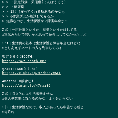
> > ・指定難病　天疱瘡(てんぽうそう)

> > ・糖尿病

> > Σ|)［雇ってくれる所あるのかなぁ

> > ◎作業所とか相談してみるか

> 無職なのか、生活保護か？障害年金か？
Σ:D［一応仕事というか、副業というかはしてる

◎宣伝みたいで悪いかと思って紹介はしてなかったけど

Σ:)［生活費の基本は生活保護と障害年金だけどね

◎とりあえずネットの方を列挙してみる

https://swz.booth.pm/
https://clubt.jp/97?body=ALL
https://amzn.to/47maz86
Σ:D［収入的には生活出来ません

◎個人事業主に当たるのかな、よく分からない

Σ|3［生活保護なので、収入があったら申告する感じ

◎毎月ね
