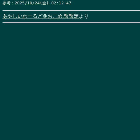
参考：2025/10/24(金) 02:12:47
あやしいわーるど＠おこめ.暫暫定
より