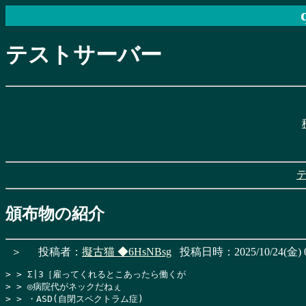
テストサーバー
頒布物の紹介
＞
投稿者：
擬古猫
◆6HsNBsg
投稿日時：2025/10/24(金) 0
> > Σ|3［雇ってくれるとこあったら働くが

> > ◎病院代がネックだねぇ

> > ・ASD(自閉スペクトラム症)
