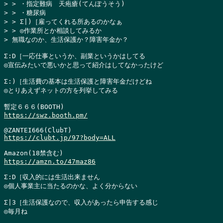
> > ・指定難病　天疱瘡(てんぽうそう)

> > ・糖尿病

> > Σ|)［雇ってくれる所あるのかなぁ

> > ◎作業所とか相談してみるか

> 無職なのか、生活保護か？障害年金か？
Σ:D［一応仕事というか、副業というかはしてる

◎宣伝みたいで悪いかと思って紹介はしてなかったけど

Σ:)［生活費の基本は生活保護と障害年金だけどね

◎とりあえずネットの方を列挙してみる

https://swz.booth.pm/
https://clubt.jp/97?body=ALL
https://amzn.to/47maz86
Σ:D［収入的には生活出来ません

◎個人事業主に当たるのかな、よく分からない

Σ|3［生活保護なので、収入があったら申告する感じ

◎毎月ね
