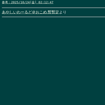
参考：2025/10/24(金) 02:12:47
あやしいわーるど＠おこめ.暫暫定
より