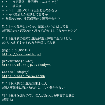
> > ・指定難病　天疱瘡(てんぽうそう)

> > ・糖尿病

> > Σ|)［雇ってくれる所あるのかなぁ

> > ◎作業所とか相談してみるか

> 無職なのか、生活保護か？障害年金か？
Σ:D［一応仕事というか、副業というかはしてる

◎宣伝みたいで悪いかと思って紹介はしてなかったけど

Σ:)［生活費の基本は生活保護と障害年金だけどね

◎とりあえずネットの方を列挙してみる

https://swz.booth.pm/
https://clubt.jp/97?body=ALL
https://amzn.to/47maz86
Σ:D［収入的には生活出来ません

◎個人事業主に当たるのかな、よく分からない

Σ|3［生活保護なので、収入があったら申告する感じ

◎毎月ね
