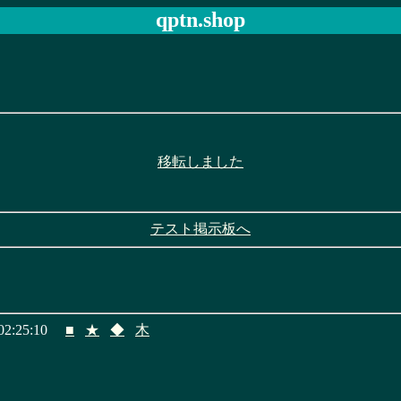
qptn.shop
移転しました
テスト掲示板へ
2:25:10
■
★
◆
木