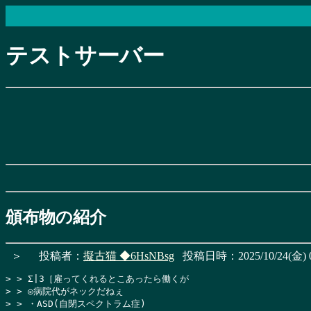
テストサーバー
頒布物の紹介
＞
投稿者：
擬古猫
◆6HsNBsg
投稿日時：2025/10/24(金) 0
> > Σ|3［雇ってくれるとこあったら働くが

> > ◎病院代がネックだねぇ

> > ・ASD(自閉スペクトラム症)
