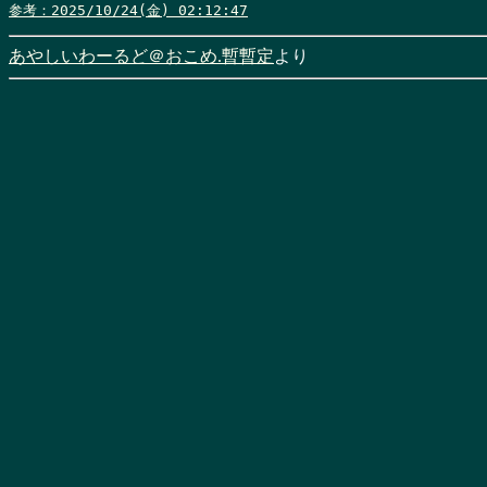
参考：2025/10/24(金) 02:12:47
あやしいわーるど＠おこめ.暫暫定
より