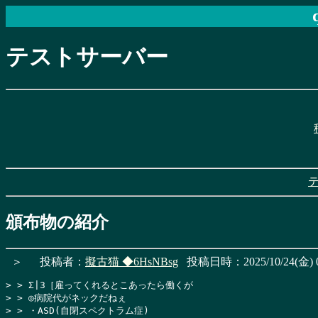
テストサーバー
頒布物の紹介
＞
投稿者：
擬古猫
◆6HsNBsg
投稿日時：2025/10/24(金) 0
> > Σ|3［雇ってくれるとこあったら働くが

> > ◎病院代がネックだねぇ

> > ・ASD(自閉スペクトラム症)
