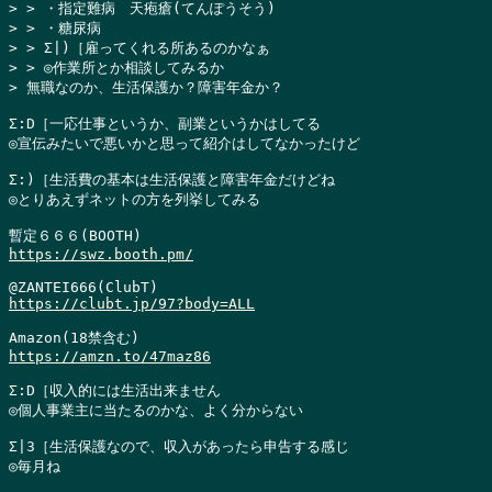
> > ・指定難病　天疱瘡(てんぽうそう)

> > ・糖尿病

> > Σ|)［雇ってくれる所あるのかなぁ

> > ◎作業所とか相談してみるか

> 無職なのか、生活保護か？障害年金か？
Σ:D［一応仕事というか、副業というかはしてる

◎宣伝みたいで悪いかと思って紹介はしてなかったけど

Σ:)［生活費の基本は生活保護と障害年金だけどね

◎とりあえずネットの方を列挙してみる

https://swz.booth.pm/
https://clubt.jp/97?body=ALL
https://amzn.to/47maz86
Σ:D［収入的には生活出来ません

◎個人事業主に当たるのかな、よく分からない

Σ|3［生活保護なので、収入があったら申告する感じ

◎毎月ね
